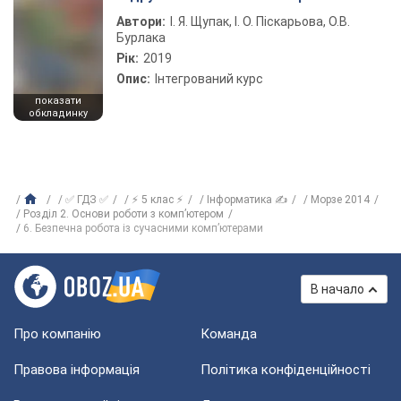
Автори:
І. Я. Щупак, І. О. Піскарьова, О.В.
Бурлака
Рік:
2019
Опис:
Інтегрований курс
показати
обкладинку
✅ ГДЗ ✅
⚡ 5 клас ⚡
Інформатика ✍
Морзе 2014
Розділ 2. Основи роботи з комп’ютером
6. Безпечна робота із сучасними комп’ютерами
В начало
Про компанію
Команда
Правова інформація
Політика конфіденційності