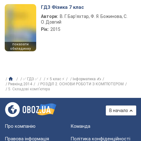
ГДЗ Фізика 7 клас
Автори:
В. Г. Бар’яхтар, Ф. Я. Божинова, С.
О. Довгий
Рік:
2015
показати
обкладинку
✅ ГДЗ ✅
⚡ 5 клас ⚡
Інформатика ✍
Ривкінд 2014
РОЗДІЛ 2. ОСНОВИ РОБОТИ З КОМП’ЮТЕРОМ
5. Складові комп’ютера
В начало
Про компанію
Команда
Правова інформація
Політика конфіденційності