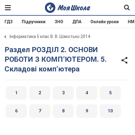
ГДЗ
Підручники
ЗНО
ДПА
Онлайн уроки
НМ
Інформатика 5 клас В. В. Шакотько 2014
Раздел РОЗДІЛ 2. ОСНОВИ
РОБОТИ З КОМП’ЮТЕРОМ. 5.
Складові комп’ютера
1
2
3
4
5
6
7
8
9
10