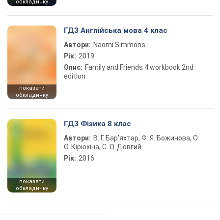
обкладинку
ГДЗ Англійська мова 4 клас
Автори:
Naomi Simmons
Рік:
2019
Опис:
Family and Friends 4 workbook 2nd
edition
показати
обкладинку
ГДЗ Фізика 8 клас
Автори:
В. Г. Бар’яхтар, Ф. Я. Божинова, О.
О. Кірюхіна, С. О. Довгий
Рік:
2016
показати
обкладинку