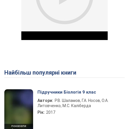
Найбільш популярні книги
Play Video
Підручники Біологія 9 клас
Автори:
Р.В. Шаламов, Г.А. Носов, О.А.
Литовченко, М.С. Каліберда
Рік:
2017
показати