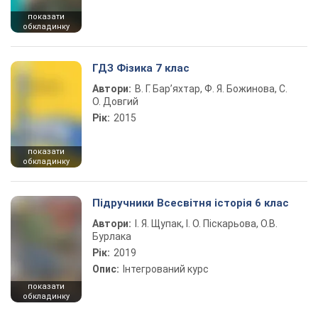
показати
обкладинку
ГДЗ Фізика 7 клас
Автори:
В. Г. Бар’яхтар, Ф. Я. Божинова, С.
О. Довгий
Рік:
2015
показати
обкладинку
Підручники Всесвітня історія 6 клас
Автори:
І. Я. Щупак, І. О. Піскарьова, О.В.
Бурлака
Рік:
2019
Опис:
Інтегрований курс
показати
обкладинку