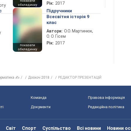
показати
Рік:
2017
рту
обкладинку
с
Підручники
Всесвітня історія 9
клас
Автори:
О.О. Мартинюк,
т
О. О. Гісем
Рік:
2017
показати
обкладинку
орматика ✍
Доскоч 2018
РЕДАКТОР ПРЕЗЕНТАЦІЙ
Команда
Правова інформація
ті
Документи
Редакційна політика
Світ
Спорт
Суспільство
Всі новини
Новини ос