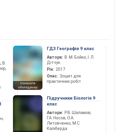
5
ГДЗ Географія 9 клас
Автори:
В. М. Бойко, І. Л.
Дітчук
, В.
кір,
Рік:
2017
Опис:
Зошит для
практичних робіт
показати
і
обкладинку
Підручники Біологія 9
1
клас
Автори:
Р.В. Шаламов,
Г.А. Носов, О.А.
н,
Литовченко, М.С.
Каліберда