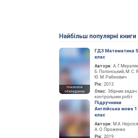
Найбільш популярні книги
ГДЗ Математика 
клас
Автори:
А. Г. Мерзляк
Б. Полонський, М. С. Я
Ю. М. Рабінович
Рік:
2013
показати
Опис:
Збірник задач 
обкладинку
контрольних робіт
Підручники
Англійська мова 1
клас
Автори:
М.А. Нерсіся
А. О. Піроженко
Рік:
2019