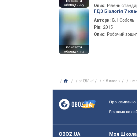
показати
обкладинку
Опис:
Рівень станда
ГДЗ Біологія 7 кла
Автори:
В. І. Соболь
Рік:
2015
Опис:
Робочий зоши
показати
обкладинку
✅ ГДЗ ✅
⚡ 5 клас ⚡
Інф
Про компанію
Реклама на сай
OBOZ.UA
Моя Школа