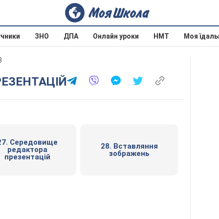
учники
ЗНО
ДПА
Онлайн уроки
НМТ
Моя їдаль
8
РЕЗЕНТАЦІЙ
27. Середовище
28. Вставляння
редактора
зображень
презентацій