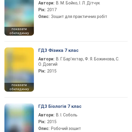
Автори:
В. М. Бойко, І. Л. Дітчук
Рік:
2017
Опис:
Зошит для практичних робіт
показати
обкладинку
ГДЗ Фізика 7 клас
Автори:
В. Г. Бар’яхтар, Ф. Я. Божинова, С.
О. Довгий
Рік:
2015
показати
обкладинку
ГДЗ Біологія 7 клас
Автори:
В. І. Соболь
Рік:
2015
Опис:
Робочий зошит