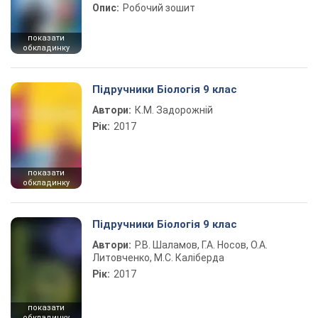
Опис:
Робочий зошит
показати
обкладинку
Підручники Біологія 9 клас
Автори:
К.М. Задорожній
Рік:
2017
показати
обкладинку
Підручники Біологія 9 клас
Автори:
Р.В. Шаламов, Г.А. Носов, О.А.
Литовченко, М.С. Каліберда
Рік:
2017
показати
обкладинку