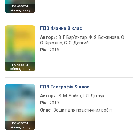
показати
обкладинку
ГДЗ Фізика 8 клас
Автори:
В. Г. Бар’яхтар, Ф. Я. Божинова, О.
О. Кірюхіна, С. О. Довгий
Рік:
2016
показати
обкладинку
ГДЗ Географія 9 клас
Автори:
В. М. Бойко, І. Л. Дітчук
Рік:
2017
Опис:
Зошит для практичних робіт
показати
обкладинку