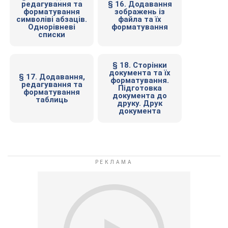
редагування та
§ 16. Додавання
форматування
зображень із
символіві абзаців.
файла та їх
Однорівневі
форматування
списки
§ 18. Сторінки
документа та їх
§ 17. Додавання,
форматування.
редагування та
Підготовка
форматування
документа до
таблиць
друку. Друк
документа