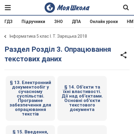
ГДЗ
Підручники
ЗНО
ДПА
Онлайн уроки
НМ
Інформатика 5 клас І. Т. Зарецька 2018
Раздел Розділ 3. Опрацювання
текстових даних
§ 13. Електронний
документообіг у
§ 14. Об’єкти та
сучасному
їхні властивості.
суспільстві.
Дії над об’єктами.
Програмне
Основні об’єкти
забезпечення для
текстового
опрацювання
документа
текстів
§ 15. Введення,