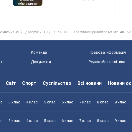
обкладинку
орматика ✍
Морзе 2013
РОЗДІЛ 3. Графічний редактор № Стр. 40 - 62
Команда
Правова інформація
ті
Документи
Редакційна політика
Світ
Спорт
Суспільство
Всі новини
Новини ос
ас
3 клас
4 клас
5 клас
6 клас
7 клас
8 клас
9 клас
ас
3 клас
4 клас
5 клас
6 клас
7 клас
8 клас
9 клас