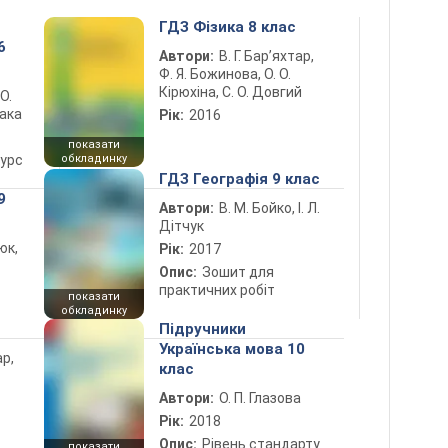
ГДЗ Фізика 8 клас
6
Автори:
В. Г. Бар’яхтар,
Ф. Я. Божинова, О. О.
Кірюхіна, С. О. Довгий
 О.
лака
Рік:
2016
показати
курс
обкладинку
ГДЗ Географія 9 клас
9
Автори:
В. М. Бойко, І. Л.
Дітчук
юк,
Рік:
2017
Опис:
Зошит для
практичних робіт
показати
обкладинку
Підручники
Українська мова 10
ар,
клас
Автори:
О. П. Глазова
Рік:
2018
Опис:
Рівень стандарту
показати