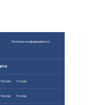
Політика конфіденційності
віти
10 клас
11 клас
10 клас
11 клас