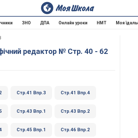
учники
ЗНО
ДПА
Онлайн уроки
НМТ
Моя їдаль
3
фічний редактор № Стр. 40 - 62
2
Стр.41 Впр.3
Стр.41 Впр.4
5
Стр.43 Впр.1
Стр.43 Впр.2
4
Стр.45 Впр.1
Стр.46 Впр.2