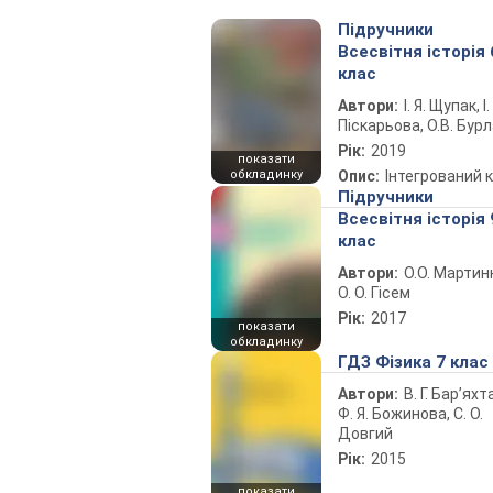
Підручники
Всесвітня історія 
клас
Автори:
І. Я. Щупак, І.
Піскарьова, О.В. Бур
Рік:
2019
показати
обкладинку
Опис:
Інтегрований 
Підручники
Всесвітня історія 
клас
Автори:
О.О. Мартин
О. О. Гісем
Рік:
2017
показати
обкладинку
ГДЗ Фізика 7 клас
Автори:
В. Г. Бар’яхт
Ф. Я. Божинова, С. О.
Довгий
Рік:
2015
показати