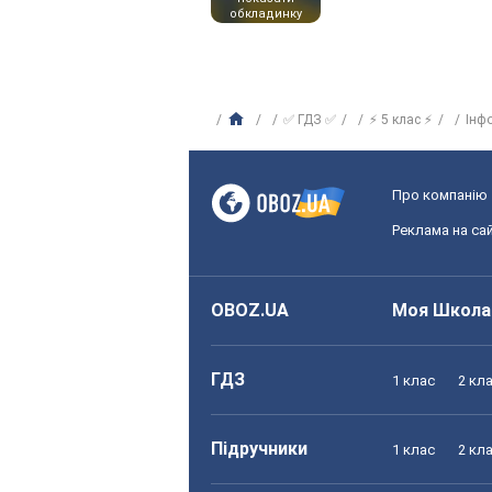
обкладинку
✅ ГДЗ ✅
⚡ 5 клас ⚡
Інф
Про компанію
Реклама на сай
OBOZ.UA
Моя Школа
ГДЗ
1 клас
2 кл
Підручники
1 клас
2 кл