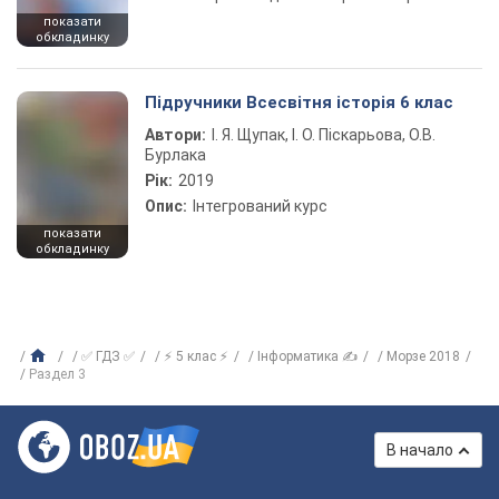
показати
обкладинку
Підручники Всесвітня історія 6 клас
Автори:
І. Я. Щупак, І. О. Піскарьова, О.В.
Бурлака
Рік:
2019
Опис:
Інтегрований курс
показати
обкладинку
✅ ГДЗ ✅
⚡ 5 клас ⚡
Інформатика ✍
Морзе 2018
Раздел 3
В начало