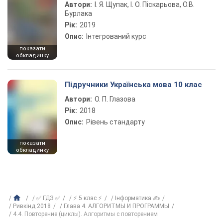
Автори:
І. Я. Щупак, І. О. Піскарьова, О.В.
Бурлака
Рік:
2019
Опис:
Інтегрований курс
показати
обкладинку
Підручники Українська мова 10 клас
Автори:
О. П. Глазова
Рік:
2018
Опис:
Рівень стандарту
показати
обкладинку
✅ ГДЗ ✅
⚡ 5 клас ⚡
Інформатика ✍
Ривкінд 2018
Глава 4. АЛГОРИТМЫ И ПРОГРАММЫ
4.4. Повторение (циклы). Алгоритмы с повторением