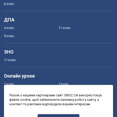
6 клас
ДПА
4 клас
11 клас
9 клас
ЗНО
11 клас
Онлайн уроки
1 клас
7 клас
2 клас
8 клас
Разом з нашими партнерами сайт OBOZ.UA використовує
файли cookie, щоб забезпечити належну роботу сайту, а
3 клас
9 клас
контент та реклама відповідали вашим інтересам.
4 клас
10 клас
5 клас
11 клас