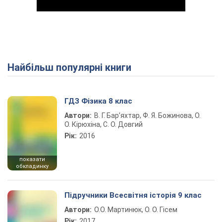
Найбільш популярні книги
Play Video
ГДЗ Фізика 8 клас
Автори:
В. Г. Бар’яхтар, Ф. Я. Божинова, О.
О. Кірюхіна, С. О. Довгий
Рік:
2016
показати
обкладинку
Підручники Всесвітня історія 9 клас
Автори:
О.О. Мартинюк, О. О. Гісем
Рік:
2017