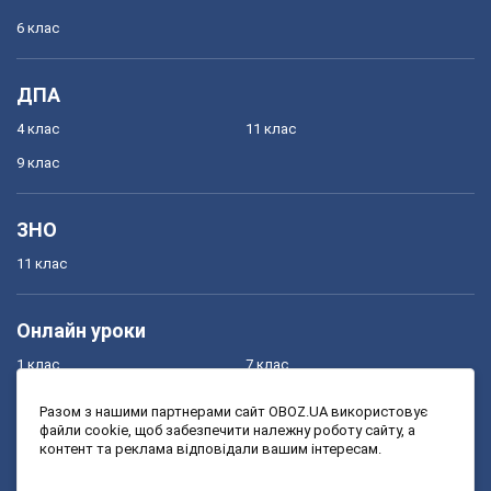
6 клас
ДПА
4 клас
11 клас
9 клас
ЗНО
11 клас
Онлайн уроки
1 клас
7 клас
2 клас
8 клас
Разом з нашими партнерами сайт OBOZ.UA використовує
файли cookie, щоб забезпечити належну роботу сайту, а
3 клас
9 клас
контент та реклама відповідали вашим інтересам.
4 клас
10 клас