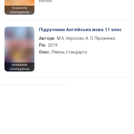
edition
показати
обкладинку
Підручники Англійська мова 11 клас
Автори:
М.А. Нерсісян, А. О. Піроженко
Рік:
2019
Опис:
Рівень стандарту
показати
обкладинку