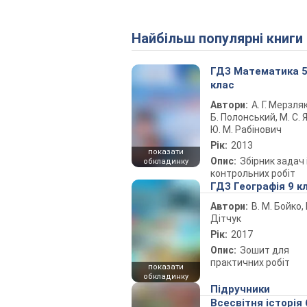
Найбільш популярні книги
ГДЗ Математика 
клас
Автори:
А. Г. Мерзляк
Б. Полонський, М. С. Я
Ю. М. Рабінович
Рік:
2013
показати
Опис:
Збірник задач 
обкладинку
контрольних робіт
ГДЗ Географія 9 к
Автори:
В. М. Бойко, І
Дітчук
Рік:
2017
Опис:
Зошит для
практичних робіт
показати
обкладинку
Підручники
Всесвітня історія 