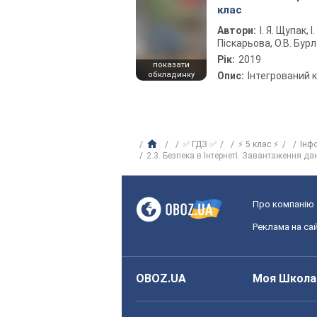
клас
Автори:
І. Я. Щупак, І.
Піскарьова, О.В. Бур
Рік:
2019
показати
обкладинку
Опис:
Інтегрований 
✅ ГДЗ ✅
⚡ 5 клас ⚡
Інф
2.3. Безпека в Інтернеті. Завантаження да
Про компанію
Реклама на сай
OBOZ.UA
Моя Школа