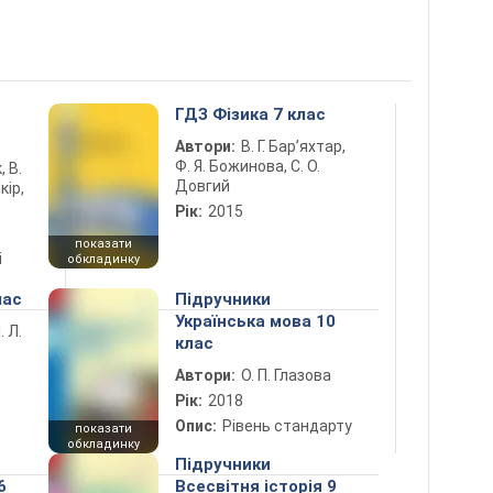
5
ГДЗ Фізика 7 клас
Автори:
В. Г. Бар’яхтар,
Ф. Я. Божинова, С. О.
, В.
Довгий
кір,
Рік:
2015
показати
і
обкладинку
лас
Підручники
Українська мова 10
. Л.
клас
Автори:
О. П. Глазова
Рік:
2018
Опис:
Рівень стандарту
показати
обкладинку
Підручники
6
Всесвітня історія 9