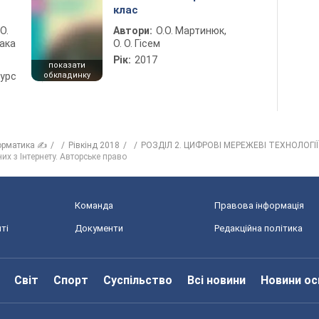
клас
 О.
Автори:
О.О. Мартинюк,
лака
О. О. Гісем
Рік:
2017
показати
курс
обкладинку
орматика ✍
Рівкінд 2018
РОЗДІЛ 2. ЦИФРОВІ МЕРЕЖЕВІ ТЕХНОЛОГІЇ
них з Інтернету. Авторське право
Команда
Правова інформація
ті
Документи
Редакційна політика
Світ
Спорт
Суспільство
Всі новини
Новини ос