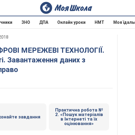
учники
ЗНО
ДПА
Онлайн уроки
НМТ
Моя їдаль
2018
еті. Завантаження даних з
право
Практична робота №
2. «Пошук матеріалів
конайте завдання
в Інтернеті та їх
оцінювання»