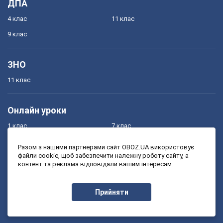
ДПА
4 клас
11 клас
9 клас
ЗНО
11 клас
Онлайн уроки
1 клас
7 клас
2 клас
8 клас
Разом з нашими партнерами сайт OBOZ.UA використовує
файли cookie, щоб забезпечити належну роботу сайту, а
3 клас
9 клас
контент та реклама відповідали вашим інтересам.
4 клас
10 клас
5 клас
11 клас
Прийняти
6 клас