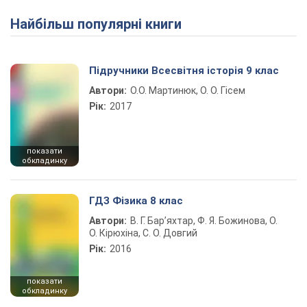
Найбільш популярні книги
Play Video
Підручники Всесвітня історія 9 клас
Автори:
О.О. Мартинюк, О. О. Гісем
Рік:
2017
показати
обкладинку
ГДЗ Фізика 8 клас
Автори:
В. Г. Бар’яхтар, Ф. Я. Божинова, О.
О. Кірюхіна, С. О. Довгий
Рік:
2016
показати
обкладинку