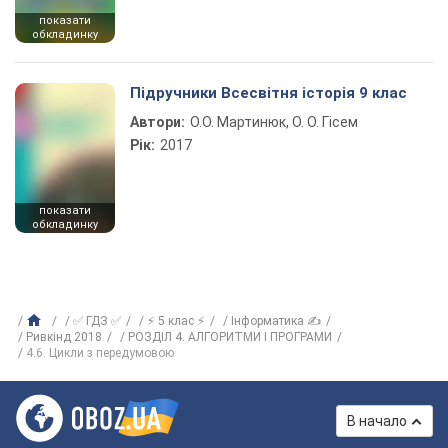
показати
обкладинку
Підручники Всесвітня історія 9 клас
Автори:
О.О. Мартинюк, О. О. Гісем
Рік:
2017
показати
обкладинку
✅ ГДЗ ✅
⚡ 5 клас ⚡
Інформатика ✍
Ривкінд 2018
РОЗДІЛ 4. АЛГОРИТМИ І ПРОГРАМИ
4.6. Цикли з передумовою
В начало