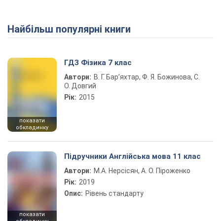
Найбільш популярні книги
Play Video
ГДЗ Фізика 7 клас
Автори:
В. Г. Бар’яхтар, Ф. Я. Божинова, С.
О. Довгий
Рік:
2015
показати
обкладинку
Підручники Англійська мова 11 клас
Автори:
М.А. Нерсісян, А. О. Піроженко
Рік:
2019
Опис:
Рівень стандарту
показати