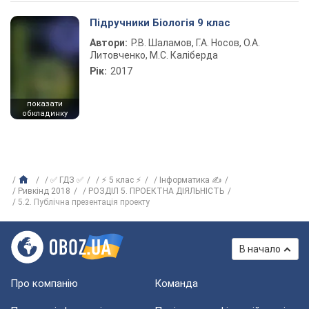
Підручники Біологія 9 клас
Автори:
Р.В. Шаламов, Г.А. Носов, О.А.
Литовченко, М.С. Каліберда
Рік:
2017
показати
обкладинку
✅ ГДЗ ✅
⚡ 5 клас ⚡
Інформатика ✍
Ривкінд 2018
РОЗДІЛ 5. ПРОЕКТНА ДІЯЛЬНІСТЬ
5.2. Публічна презентація проекту
В начало
Про компанію
Команда