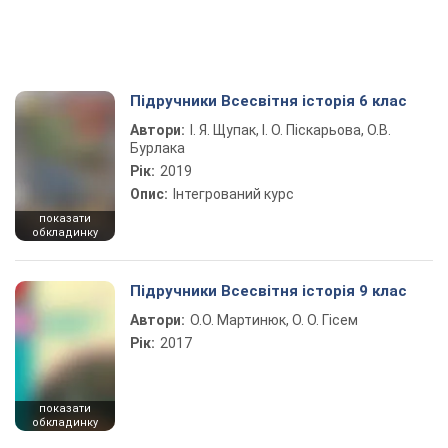
Підручники Всесвітня історія 6 клас
Автори:
І. Я. Щупак, І. О. Піскарьова, О.В.
Бурлака
Рік:
2019
Опис:
Інтегрований курс
показати
обкладинку
Підручники Всесвітня історія 9 клас
Автори:
О.О. Мартинюк, О. О. Гісем
Рік:
2017
показати
обкладинку