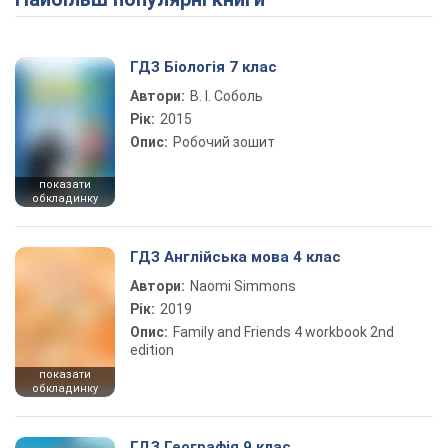
Play Video
ГДЗ Біологія 7 клас
Автори:
В. І. Соболь
Рік:
2015
Опис:
Робочий зошит
показати
обкладинку
ГДЗ Англійська мова 4 клас
Автори:
Naomi Simmons
Рік:
2019
Опис:
Family and Friends 4 workbook 2nd
edition
показати
обкладинку
ГДЗ Географія 9 клас