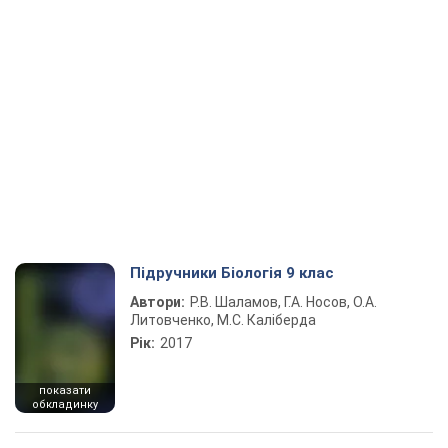
Підручники Біологія 9 клас
Автори:
Р.В. Шаламов, Г.А. Носов, О.А.
Литовченко, М.С. Каліберда
Рік:
2017
показати
обкладинку