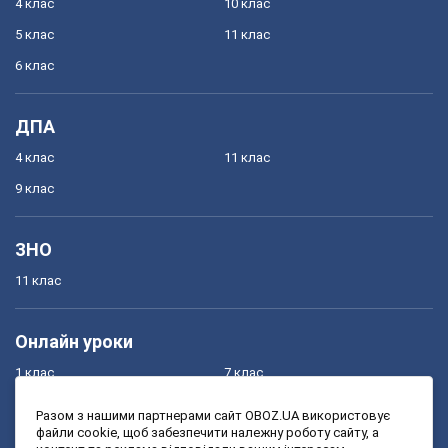
4 клас
10 клас
5 клас
11 клас
6 клас
ДПА
4 клас
11 клас
9 клас
ЗНО
11 клас
Онлайн уроки
1 клас
7 клас
2 клас
8 клас
Разом з нашими партнерами сайт OBOZ.UA використовує
файли cookie, щоб забезпечити належну роботу сайту, а
3 клас
9 клас