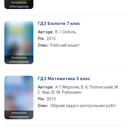
показати
обкладинку
ГДЗ Біологія 7 клас
Автори:
В. І. Соболь
Рік:
2015
Опис:
Робочий зошит
показати
обкладинку
ГДЗ Математика 5 клас
Автори:
А. Г. Мерзляк, В. Б. Полонський, М.
С. Якір, Ю. М. Рабінович
Рік:
2013
Опис:
Збірник задач і контрольних робіт
показати
обкладинку