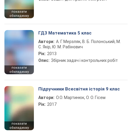
показати
обкладинку
ГДЗ Математика 5 клас
Автори:
А. Г. Мерзляк, В. Б. Полонський, М.
С. Якір, Ю. М. Рабінович
Рік:
2013
Опис:
Збірник задач і контрольних робіт
показати
обкладинку
Підручники Всесвітня історія 9 клас
Автори:
О.О. Мартинюк, О. О. Гісем
Рік:
2017
показати
обкладинку