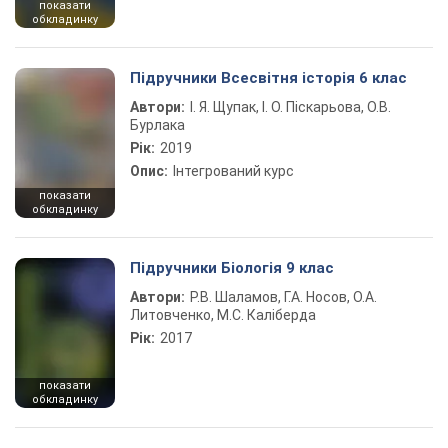
показати
обкладинку
Підручники Всесвітня історія 6 клас
Автори:
І. Я. Щупак, І. О. Піскарьова, О.В.
Бурлака
Рік:
2019
Опис:
Інтегрований курс
показати
обкладинку
Підручники Біологія 9 клас
Автори:
Р.В. Шаламов, Г.А. Носов, О.А.
Литовченко, М.С. Каліберда
Рік:
2017
показати
обкладинку