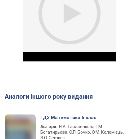
Аналоги іншого року видання
Play Video
ГДЗ Математика 5 клас
Автори:
Н.А. Тарасенкова, І.М.
Богатирьова, О.П. Бочко, О.М. Коломієць,
З.О. Сердюк