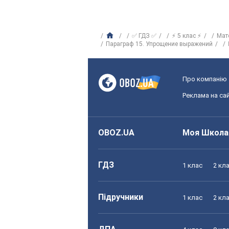
✅ ГДЗ ✅
⚡ 5 клас ⚡
Мат
Параграф 15. Упрощение выражений
Про компанію
Реклама на сай
OBOZ.UA
Моя Школа
ГДЗ
1 клас
2 кл
Підручники
1 клас
2 кл