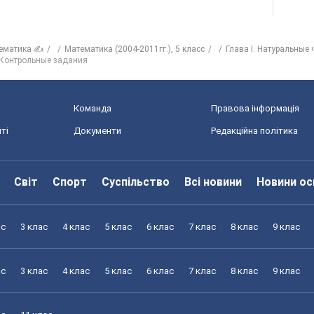
ематика ✍
Математика (2004-2011гг.), 5 класс
Глава I. Натуральные 
Контрольные задания
Команда
Правова інформація
ті
Документи
Редакційна політика
Світ
Спорт
Суспільство
Всі новини
Новини ос
ас
3 клас
4 клас
5 клас
6 клас
7 клас
8 клас
9 клас
ас
3 клас
4 клас
5 клас
6 клас
7 клас
8 клас
9 клас