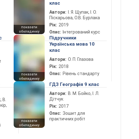
клас
Автори:
І. Я. Щупак, І. О.
Піскарьова, О.В. Бурлака
Рік:
2019
показати
обкладинку
Опис:
Інтегрований курс
с
Підручники
Українська мова 10
клас
Автори:
О. П. Глазова
т
Рік:
2018
Опис:
Рівень стандарту
показати
обкладинку
5
ГДЗ Географія 9 клас
Автори:
В. М. Бойко, І. Л.
Дітчук
, В.
кір,
Рік:
2017
Опис:
Зошит для
практичних робіт
показати
і
обкладинку