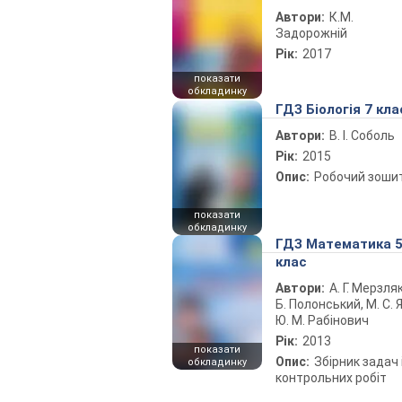
Автори:
К.М.
Задорожній
Рік:
2017
показати
обкладинку
ГДЗ Біологія 7 кла
Автори:
В. І. Соболь
Рік:
2015
Опис:
Робочий зоши
показати
обкладинку
ГДЗ Математика 
клас
Автори:
А. Г. Мерзляк
Б. Полонський, М. С. Я
Ю. М. Рабінович
Рік:
2013
показати
Опис:
Збірник задач 
обкладинку
контрольних робіт