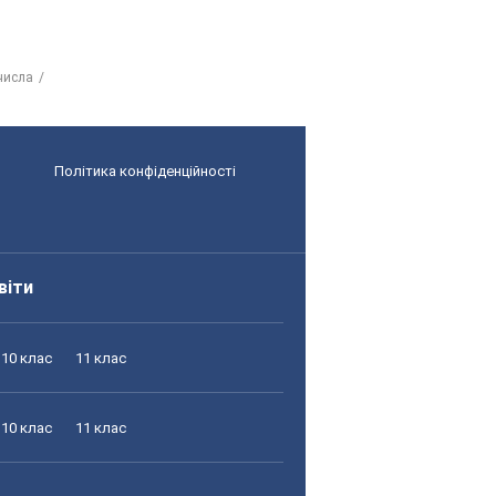
числа
Політика конфіденційності
віти
10 клас
11 клас
10 клас
11 клас