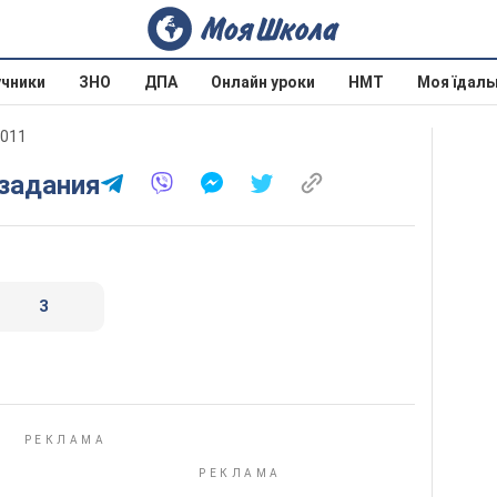
учники
ЗНО
ДПА
Онлайн уроки
НМТ
Моя їдаль
2011
 задания
3