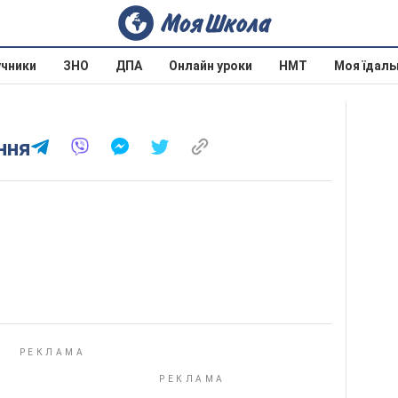
учники
ЗНО
ДПА
Онлайн уроки
НМТ
Моя їдаль
ння