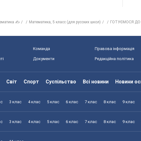
ематика ✍
Математика, 5 класс (для русских школ)
ГОТУЄМОСЯ ДО
Команда
Правова інформація
ті
Документи
Редакційна політика
Світ
Спорт
Суспільство
Всі новини
Новини ос
ас
3 клас
4 клас
5 клас
6 клас
7 клас
8 клас
9 клас
ас
3 клас
4 клас
5 клас
6 клас
7 клас
8 клас
9 клас