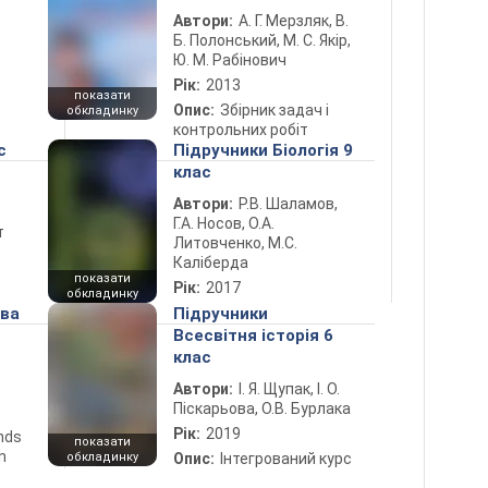
Автори:
А. Г. Мерзляк, В.
Б. Полонський, М. С. Якір,
Ю. М. Рабінович
Рік:
2013
показати
Опис:
Збірник задач і
обкладинку
контрольних робіт
с
Підручники Біологія 9
клас
Автори:
Р.В. Шаламов,
Г.А. Носов, О.А.
т
Литовченко, М.С.
Каліберда
показати
Рік:
2017
обкладинку
ова
Підручники
Всесвітня історія 6
клас
Автори:
І. Я. Щупак, І. О.
Піскарьова, О.В. Бурлака
Рік:
2019
ends
показати
n
обкладинку
Опис:
Інтегрований курс