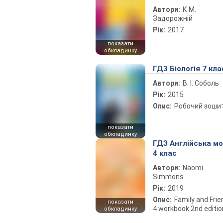
Автори:
К.М.
Задорожній
Рік:
2017
показати
обкладинку
ГДЗ Біологія 7 кла
Автори:
В. І. Соболь
Рік:
2015
Опис:
Робочий зоши
показати
обкладинку
ГДЗ Англійська м
4 клас
Автори:
Naomi
Simmons
Рік:
2019
Опис:
Family and Fri
показати
4 workbook 2nd editio
обкладинку