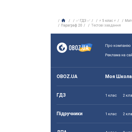
✅ ГДЗ ✅
⚡ 5 клас ⚡
Мат
Параграф 20
Тестові завдання
Про компанію
Реклама на сай
OBOZ.UA
Моя Школа
ГДЗ
1 клас
2 кл
Підручники
1 клас
2 кл