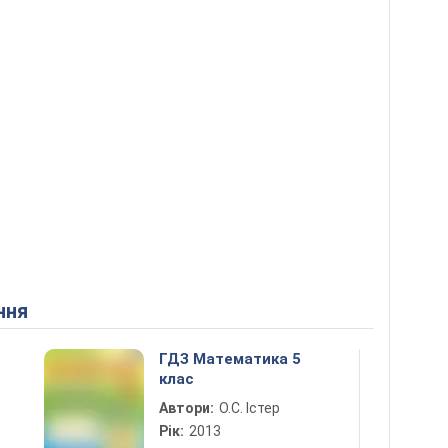
ння
5
ГДЗ Математика 5
клас
Автори:
О.С. Істер
Рік:
2013