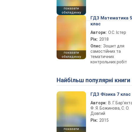
показати
обкладинку
ГДЗ Математика 
клас
Автори:
О.С. Істер
Рік:
2018
Опис:
Зошит для
самостійних та
показати
тематичних
обкладинку
контрольних робіт
Найбільш популярні книги
ГДЗ Фізика 7 клас
Автори:
В. Г. Бар’яхт
Ф. Я. Божинова, С. О.
Довгий
Рік:
2015
показати