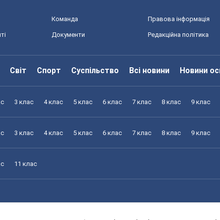
Команда
Правова інформація
ті
Документи
Редакційна політика
Світ
Спорт
Суспільство
Всі новини
Новини ос
ас
3 клас
4 клас
5 клас
6 клас
7 клас
8 клас
9 клас
ас
3 клас
4 клас
5 клас
6 клас
7 клас
8 клас
9 клас
ас
11 клас