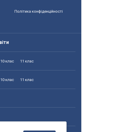
Політика конфіденційності
віти
10 клас
11 клас
10 клас
11 клас