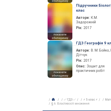
обкладинку
Підручники Біолог
клас
Автори:
К.М.
Задорожній
Рік:
2017
показати
обкладинку
ГДЗ Географія 9 к
Автори:
В. М. Бойко, І
Дітчук
Рік:
2017
Опис:
Зошит для
практичних робіт
показати
обкладинку
✅ ГДЗ ✅
⚡ 5 клас ⚡
Мат
§ 6. Властивості множення