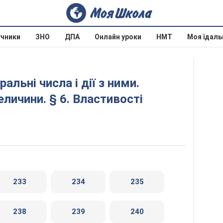
учники
ЗНО
ДПА
Онлайн уроки
НМТ
Моя їдаль
еличини. § 6. Властивості
233
234
235
238
239
240