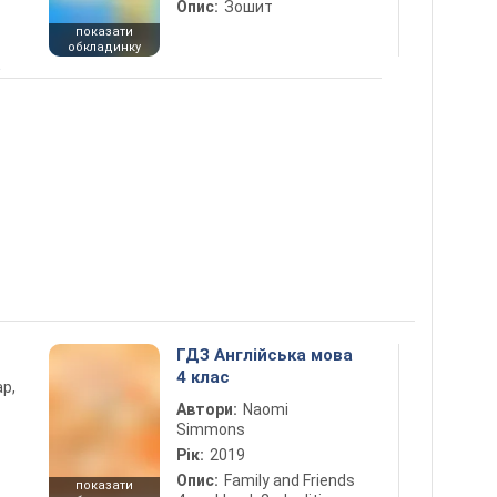
Опис:
Зошит
показати
обкладинку
5
ГДЗ Англійська мова
4 клас
ар,
Автори:
Naomi
Simmons
Рік:
2019
Опис:
Family and Friends
показати