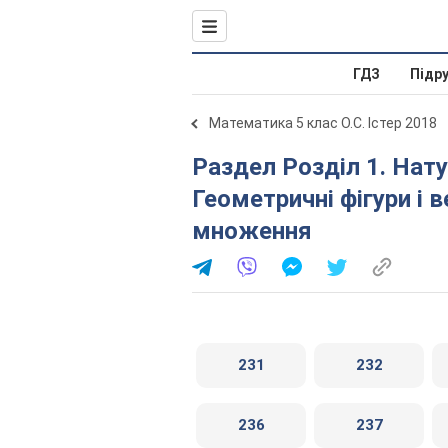
ГДЗ
Підр
Математика 5 клас О.С. Істер 2018
Раздел Розділ 1. Натуральні числа і дії з ними.
Геометричні фігури і в
множення
231
232
236
237