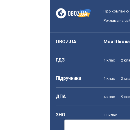
Про компанію
Реклама на сай
OBOZ.UA
Моя Школа
ГДЗ
1 клас
2 кл
Підручники
1 клас
2 кл
ДПА
4 клас
9 кл
ЗНО
11 клас