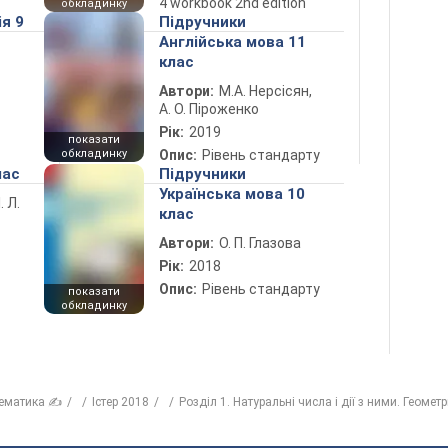
4 workbook 2nd edition
обкладинку
ія 9
Підручники
Англійська мова 11
клас
Автори:
М.А. Нерсісян,
А. О. Піроженко
Рік:
2019
показати
обкладинку
Опис:
Рівень стандарту
лас
Підручники
Українська мова 10
. Л.
клас
Автори:
О. П. Глазова
Рік:
2018
Опис:
Рівень стандарту
показати
обкладинку
ематика ✍
Істер 2018
Розділ 1. Натуральні числа і дії з ними. Геомет