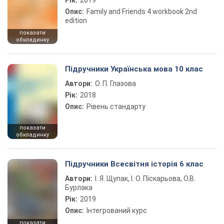
Рік:
2019
Опис:
Family and Friends 4 workbook 2nd
edition
показати
обкладинку
Підручники Українська мова 10 клас
Автори:
О. П. Глазова
Рік:
2018
Опис:
Рівень стандарту
показати
обкладинку
Підручники Всесвітня історія 6 клас
Автори:
І. Я. Щупак, І. О. Піскарьова, О.В.
Бурлака
Рік:
2019
Опис:
Інтегрований курс
показати