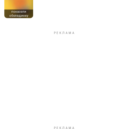
показати
обкладинку