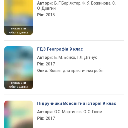
Автори:
В. Г. Бар’яхтар, Ф. Я. Божинова, С.
О. Довгий
Рік:
2015
показати
обкладинку
ГДЗ Географія 9 клас
Автори:
В. М. Бойко, І. Л. Дітчук
Рік:
2017
Опис:
Зошит для практичних робіт
показати
обкладинку
Підручники Всесвітня історія 9 клас
Автори:
О.О. Мартинюк, О. О. Гісем
Рік:
2017