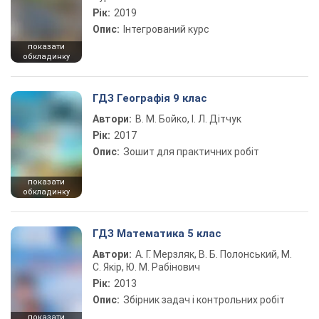
Рік:
2019
Опис:
Інтегрований курс
показати
обкладинку
ГДЗ Географія 9 клас
Автори:
В. М. Бойко, І. Л. Дітчук
Рік:
2017
Опис:
Зошит для практичних робіт
показати
обкладинку
ГДЗ Математика 5 клас
Автори:
А. Г. Мерзляк, В. Б. Полонський, М.
С. Якір, Ю. М. Рабінович
Рік:
2013
Опис:
Збірник задач і контрольних робіт
показати