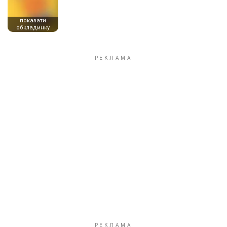
показати
обкладинку