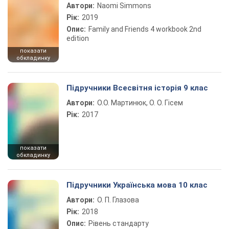
Автори:
Naomi Simmons
Рік:
2019
Опис:
Family and Friends 4 workbook 2nd
edition
показати
обкладинку
Підручники Всесвітня історія 9 клас
Автори:
О.О. Мартинюк, О. О. Гісем
Рік:
2017
показати
обкладинку
Підручники Українська мова 10 клас
Автори:
О. П. Глазова
Рік:
2018
Опис:
Рівень стандарту