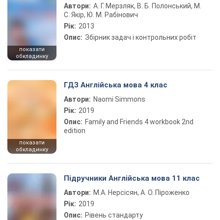
Автори:
А. Г. Мерзляк, В. Б. Полонський, М.
С. Якір, Ю. М. Рабінович
Рік:
2013
Опис:
Збірник задач і контрольних робіт
показати
обкладинку
ГДЗ Англійська мова 4 клас
Автори:
Naomi Simmons
Рік:
2019
Опис:
Family and Friends 4 workbook 2nd
edition
показати
обкладинку
Підручники Англійська мова 11 клас
Автори:
М.А. Нерсісян, А. О. Піроженко
Рік:
2019
Опис:
Рівень стандарту