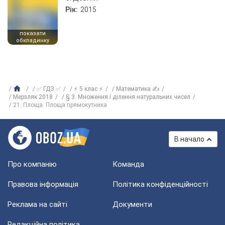
Рік:
2015
показати
обкладинку
✅ ГДЗ ✅
⚡ 5 клас ⚡
Математика ✍
Мерзляк 2018
§ 3. Множення і ділення натуральних чисел
21. Площа. Площа прямокутника
В начало
Про компанію
Команда
Правова інформація
Політика конфіденційності
Реклама на сайті
Документи
Редакційна політика