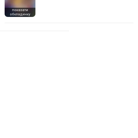
показати
обкладинку