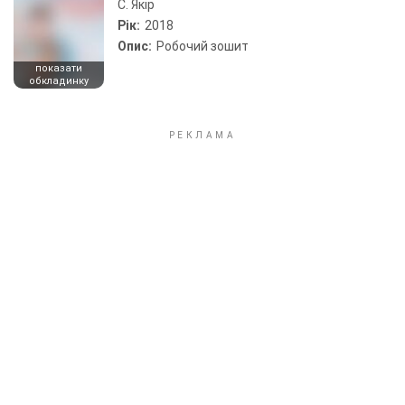
С. Якір
Рік:
2018
Опис:
Робочий зошит
показати
обкладинку