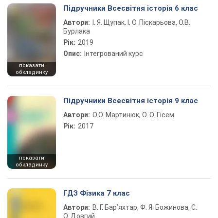
Підручники Всесвітня історія 6 клас
Автори:
І. Я. Щупак, І. О. Піскарьова, О.В.
Бурлака
Рік:
2019
Опис:
Інтегрований курс
показати
обкладинку
Підручники Всесвітня історія 9 клас
Автори:
О.О. Мартинюк, О. О. Гісем
Рік:
2017
показати
обкладинку
ГДЗ Фізика 7 клас
Автори:
В. Г. Бар’яхтар, Ф. Я. Божинова, С.
О. Довгий