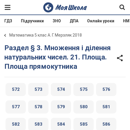
ГДЗ
Підручники
ЗНО
ДПА
Онлайн уроки
НМ
Математика 5 клас А. Г. Мерзляк 2018
Раздел § 3. Множення і ділення
натуральних чисел. 21. Площа.
Площа прямокутника
572
573
574
575
576
577
578
579
580
581
582
583
584
585
586