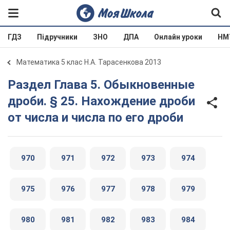
ГДЗ
Підручники
ЗНО
ДПА
Онлайн уроки
НМ
Математика 5 клас Н.А. Тарасенкова 2013
Раздел Глава 5. Обыкновенные
дроби. § 25. Нахождение дроби
от числа и числа по его дроби
970
971
972
973
974
975
976
977
978
979
980
981
982
983
984