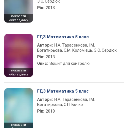
З.О. Сердюк
Рік:
2013
показати
обкладинку
ГДЗ Математика 5 клас
Автори:
Н.А. Тарасенкова, І.М.
Богатирьова, О.М. Коломієць, З.О. Сердюк
Рік:
2013
Опис:
Зошит для контролю
показати
обкладинку
ГДЗ Математика 5 клас
Автори:
Н.А. Тарасенкова, І.М.
Богатирьова, О.П. Бочко
Рік:
2018
показати