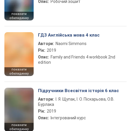
Опис:
Робочий зошит
показати
обкладинку
ГДЗ Англійська мова 4 клас
Автори:
Naomi Simmons
Рік:
2019
Опис:
Family and Friends 4 workbook 2nd
edition
показати
обкладинку
Підручники Всесвітня історія 6 клас
Автори:
І. Я. Щупак, І. О. Піскарьова, О.В.
Бурлака
Рік:
2019
Опис:
Інтегрований курс
показати
обкладинку