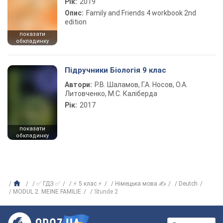
Рік:
2019
Опис:
Family and Friends 4 workbook 2nd
edition
показати
обкладинку
Підручники Біологія 9 клас
Автори:
Р.В. Шаламов, Г.А. Носов, О.А.
Литовченко, М.С. Каліберда
Рік:
2017
показати
обкладинку
✅ ГДЗ ✅
⚡ 5 клас ⚡
Німецька мова ✍
Deutch
MODUL 2. MEINE FAMILIE
Stunde 2