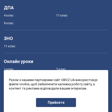
ДПА
4 клас
11 клас
9 клас
ЗНО
11 клас
Онлайн уроки
1 клас
7 клас
2 клас
8 клас
Разом з нашими партнерами сайт OBOZ.UA використовує
файли cookie, щоб забезпечити належну роботу сайту, а
3 клас
9 клас
контент та реклама відповідали вашим інтересам.
4 клас
10 клас
5 клас
11 клас
Прийняти
6 клас