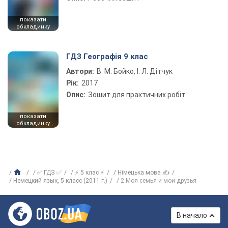
показати
обкладинку
ГДЗ Географія 9 клас
Автори:
В. М. Бойко, І. Л. Дітчук
Рік:
2017
Опис:
Зошит для практичних робіт
показати
обкладинку
✅ ГДЗ ✅
⚡ 5 клас ⚡
Німецька мова ✍
Немецкий язык, 5 класс (2011 г.)
2.Моя семья и мои друзья
В начало