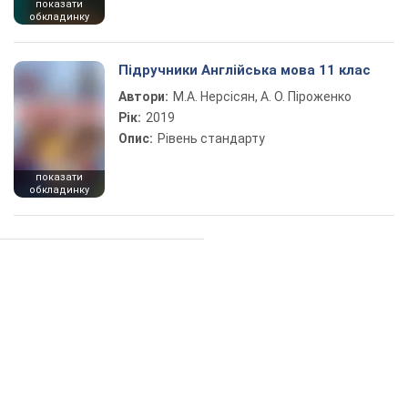
показати
обкладинку
Підручники Англійська мова 11 клас
Автори:
М.А. Нерсісян, А. О. Піроженко
Рік:
2019
Опис:
Рівень стандарту
показати
обкладинку