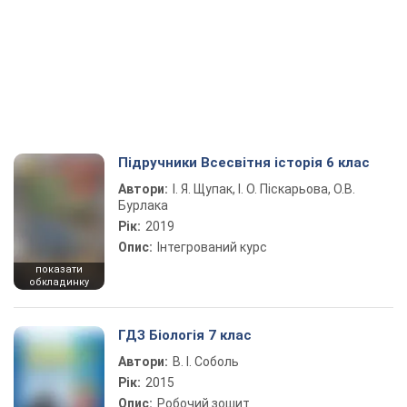
Підручники Всесвітня історія 6 клас
Автори:
І. Я. Щупак, І. О. Піскарьова, О.В.
Бурлака
Рік:
2019
Опис:
Інтегрований курс
показати
обкладинку
ГДЗ Біологія 7 клас
Автори:
В. І. Соболь
Рік:
2015
Опис:
Робочий зошит