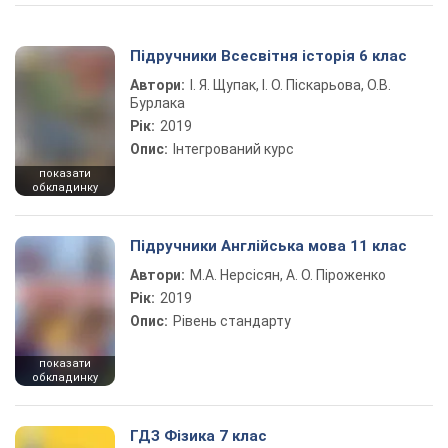
Підручники Всесвітня історія 6 клас
Автори:
І. Я. Щупак, І. О. Піскарьова, О.В.
Бурлака
Рік:
2019
Опис:
Інтегрований курс
показати
обкладинку
Підручники Англійська мова 11 клас
Автори:
М.А. Нерсісян, А. О. Піроженко
Рік:
2019
Опис:
Рівень стандарту
показати
обкладинку
ГДЗ Фізика 7 клас