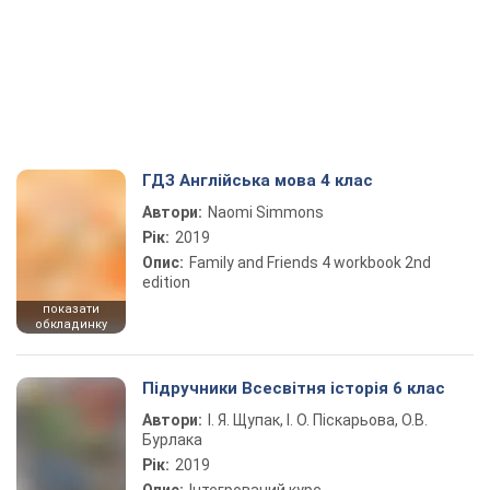
ГДЗ Англійська мова 4 клас
Автори:
Naomi Simmons
Рік:
2019
Опис:
Family and Friends 4 workbook 2nd
edition
показати
обкладинку
Підручники Всесвітня історія 6 клас
Автори:
І. Я. Щупак, І. О. Піскарьова, О.В.
Бурлака
Рік:
2019