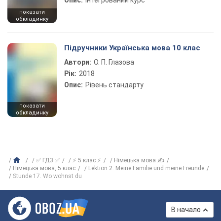
Опис:
Інтегрований курс
показати
обкладинку
Підручники Українська мова 10 клас
Автори:
О. П. Глазова
Рік:
2018
Опис:
Рівень стандарту
показати
обкладинку
✅ ГДЗ ✅
⚡ 5 клас ⚡
Німецька мова ✍
Нiмецька мова, 5 клас
Lektion 2. Meine Familie und meine Freunde
Stunde 17. Wo wohnst du
В начало