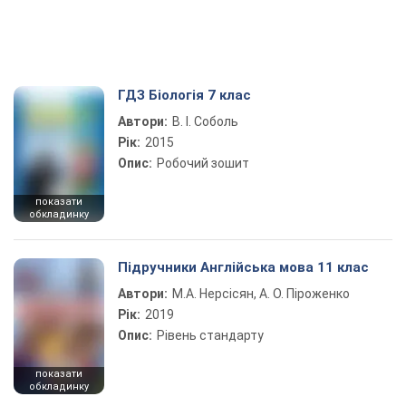
ГДЗ Біологія 7 клас
Автори:
В. І. Соболь
Рік:
2015
Опис:
Робочий зошит
показати
обкладинку
Підручники Англійська мова 11 клас
Автори:
М.А. Нерсісян, А. О. Піроженко
Рік:
2019
Опис:
Рівень стандарту
показати
обкладинку