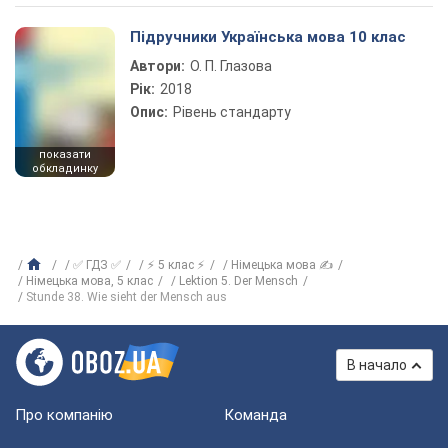
Підручники Українська мова 10 клас
Автори:
О. П. Глазова
Рік:
2018
Опис:
Рівень стандарту
показати
обкладинку
✅ ГДЗ ✅
⚡ 5 клас ⚡
Німецька мова ✍
Нiмецька мова, 5 клас
Lektion 5. Der Mensch
Stunde 38. Wie sieht der Mensch aus
В начало
Про компанію
Команда