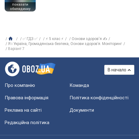
показати
обкладинку
✅ ГДЗ ✅
⚡ 5 клас ⚡
Основи здоров'я ✍
Я і Україна, Громадянська безпека, Основи здоров’я. Моніторинг
Варіант 7
В начало
Про компанію
Команда
Правова інформація
Політика конфіденційності
Реклама на сайті
Документи
Редакційна політика