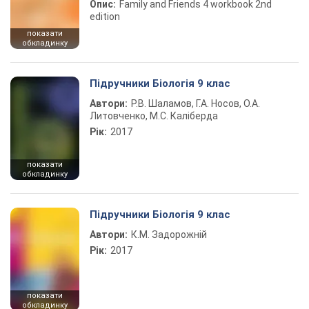
Опис:
Family and Friends 4 workbook 2nd
edition
показати
обкладинку
Підручники Біологія 9 клас
Автори:
Р.В. Шаламов, Г.А. Носов, О.А.
Литовченко, М.С. Каліберда
Рік:
2017
показати
обкладинку
Підручники Біологія 9 клас
Автори:
К.М. Задорожній
Рік:
2017
показати
обкладинку