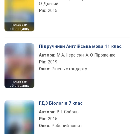
О. Довгий
Рік:
2015
показати
обкладинку
Підручники Англійська мова 11 клас
Автори:
М.А. Нерсісян, А. О. Піроженко
Рік:
2019
Опис:
Рівень стандарту
показати
обкладинку
ГДЗ Біологія 7 клас
Автори:
В. І. Соболь
Рік:
2015
Опис:
Робочий зошит