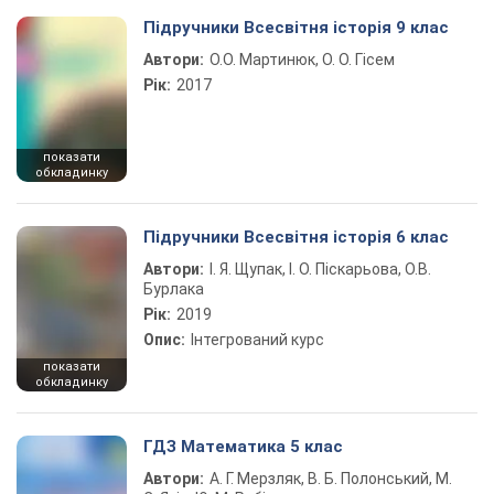
Підручники Всесвітня історія 9 клас
Автори:
О.О. Мартинюк, О. О. Гісем
Рік:
2017
показати
обкладинку
Підручники Всесвітня історія 6 клас
Автори:
І. Я. Щупак, І. О. Піскарьова, О.В.
Бурлака
Рік:
2019
Опис:
Інтегрований курс
показати
обкладинку
ГДЗ Математика 5 клас
Автори:
А. Г. Мерзляк, В. Б. Полонський, М.