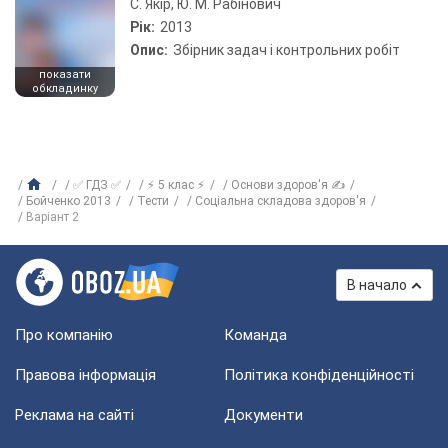
С. Якір, Ю. М. Рабінович
Рік:
2013
Опис:
Збірник задач і контрольних робіт
показати
обкладинку
✅ ГДЗ ✅
⚡ 5 клас ⚡
Основи здоров'я ✍
Бойченко 2013
Тести
Соціальна складова здоров'я
Варіант 2
В начало
Про компанію
Команда
Правова інформація
Політика конфіденційності
Реклама на сайті
Документи