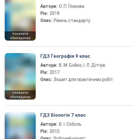
Автори:
О. П. Глазова
Рік:
2018
Опис:
Рівень стандарту
показати
обкладинку
ГДЗ Географія 9 клас
Автори:
В. М. Бойко, І. Л. Дітчук
Рік:
2017
Опис:
Зошит для практичних робіт
показати
обкладинку
ГДЗ Біологія 7 клас
Автори:
В. І. Соболь
Рік:
2015
Опис:
Робочий зошит