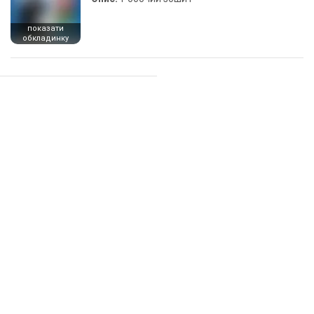
показати
обкладинку