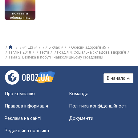
показати
обкладинку
✅ ГДЗ ✅
⚡ 5 клас ⚡
Основи здоров'я ✍
Тагліна 2018
Тести
Розділ 4. Соціальна складова здоров’я
Тема 2. Безпека в побуті і навколишньому середовищі
В начало
Про компанію
Команда
Правова інформація
Політика конфіденційності
Реклама на сайті
Документи
Редакційна політика