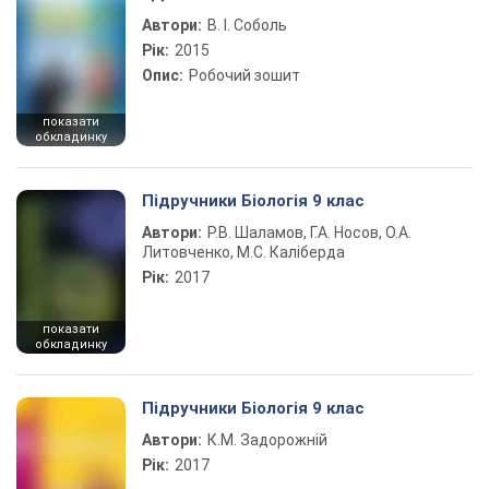
Автори:
В. І. Соболь
Рік:
2015
Опис:
Робочий зошит
показати
обкладинку
Підручники Біологія 9 клас
Автори:
Р.В. Шаламов, Г.А. Носов, О.А.
Литовченко, М.С. Каліберда
Рік:
2017
показати
обкладинку
Підручники Біологія 9 клас
Автори:
К.М. Задорожній
Рік:
2017