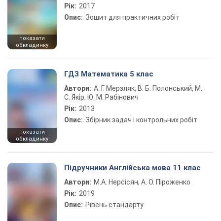
Рік:
2017
Опис:
Зошит для практичних робіт
показати
обкладинку
ГДЗ Математика 5 клас
Автори:
А. Г. Мерзляк, В. Б. Полонський, М.
С. Якір, Ю. М. Рабінович
Рік:
2013
Опис:
Збірник задач і контрольних робіт
показати
обкладинку
Підручники Англійська мова 11 клас
Автори:
М.А. Нерсісян, А. О. Піроженко
Рік:
2019
Опис:
Рівень стандарту