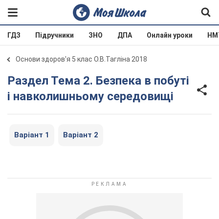
ГДЗ
Підручники
ЗНО
ДПА
Онлайн уроки
НМ
Основи здоров'я 5 клас О.В.Тагліна 2018
Раздел Тема 2. Безпека в побуті
і навколишньому середовищі
Варіант 1
Варіант 2