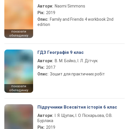
Автори:
Naomi Simmons
Рік:
2019
Опис:
Family and Friends 4 workbook 2nd
edition
показати
обкладинку
ГДЗ Географія 9 клас
Автори:
В. М. Бойко, І. Л. Дітчук
Рік:
2017
Опис:
Зошит для практичних робіт
показати
обкладинку
Підручники Всесвітня історія 6 клас
Автори:
І. Я. Щупак, І. О. Піскарьова, О.В.
Бурлака
Рік:
2019