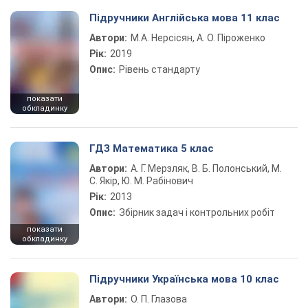
Підручники Англійська мова 11 клас
Автори:
М.А. Нерсісян, А. О. Піроженко
Рік:
2019
Опис:
Рівень стандарту
показати
обкладинку
ГДЗ Математика 5 клас
Автори:
А. Г. Мерзляк, В. Б. Полонський, М.
С. Якір, Ю. М. Рабінович
Рік:
2013
Опис:
Збірник задач і контрольних робіт
показати
обкладинку
Підручники Українська мова 10 клас
Автори:
О. П. Глазова