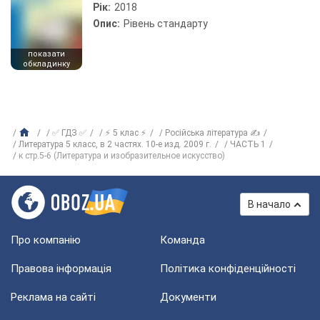
Рік:
2018
Опис:
Рівень стандарту
показати
обкладинку
✅ ГДЗ ✅
⚡ 5 клас ⚡
Російська література ✍
Литература 5 класс, в 2 частях. 10-е изд. 2009 г.
ЧАСТЬ 1
к стр.5-6 (Литература и изобразительное искусство)
В начало
Про компанію
Команда
Правова інформація
Політика конфіденційності
Реклама на сайті
Документи