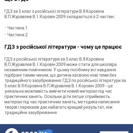
ГДЗ за 5 клас з російської літератури В.Я.Коровіна
В.П.Журавлев В. І. Коровін 2009 складається з 2 частин:
Частина 1
Частина 2
ГДЗ з російської літератури - чому це працює
ГДЗ з російської літератури за 5 клас В.Я.Коровіна
В.П.Журавлев В. І. Коровін 2009 може стати для школяра
незамінним помічником. У цьому посібнику всі завдання
підібрані таким чином, що дитина засвоює нові теми без
традиційного зазубрювання. ГДЗ по російської літератури за
5 клас В.Я.Коровіна В.П.Журавлев В. І. Коровін 2009 - це
унікальна можливість вивчити новий матеріал під час
практичних занять. Оскільки діти легше сприймають
матеріал під час практичних занять, методика написання
творів і переказів дає набагато кращий результат, ніж
традиційне зазубрювання.