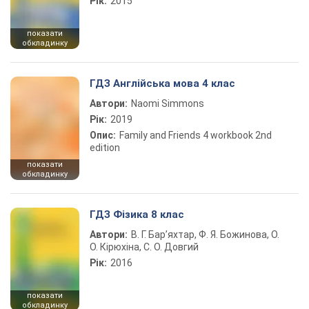
Рік:
2015
показати
обкладинку
ГДЗ Англійська мова 4 клас
Автори:
Naomi Simmons
Рік:
2019
Опис:
Family and Friends 4 workbook 2nd
edition
показати
обкладинку
ГДЗ Фізика 8 клас
Автори:
В. Г. Бар’яхтар, Ф. Я. Божинова, О.
О. Кірюхіна, С. О. Довгий
Рік:
2016
показати
обкладинку