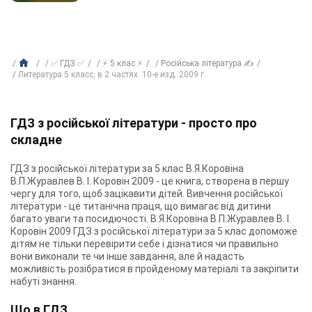
✅ ГДЗ ✅
⚡ 5 клас ⚡
Російська література ✍
Литература 5 класс, в 2 частях. 10-е изд. 2009 г.
ГДЗ з російської літератури - просто про
складне
ГДЗ з російської літератури за 5 клас В.Я.Коровіна
В.П.Журавлев В. І. Коровін 2009 - це книга, створена в першу
чергу для того, щоб зацікавити дітей. Вивчення російської
літератури - це титанічна праця, що вимагає від дитини
багато уваги та посидючості. В.Я.Коровіна В.П.Журавлев В. І.
Коровін 2009 ГДЗ з російської літератури за 5 клас допоможе
дітям не тільки перевірити себе і дізнатися чи правильно
вони виконали те чи інше завдання, але й надасть
можливість розібратися в пройденому матеріалі та закріпити
набуті знання.
Що в ГДЗ