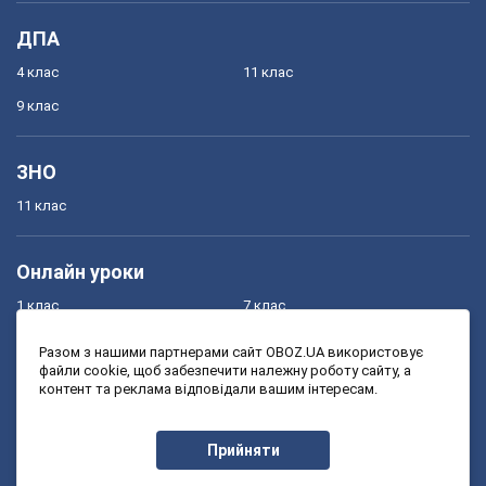
ДПА
4 клас
11 клас
9 клас
ЗНО
11 клас
Онлайн уроки
1 клас
7 клас
2 клас
8 клас
Разом з нашими партнерами сайт OBOZ.UA використовує
файли cookie, щоб забезпечити належну роботу сайту, а
3 клас
9 клас
контент та реклама відповідали вашим інтересам.
4 клас
10 клас
5 клас
11 клас
Прийняти
6 клас