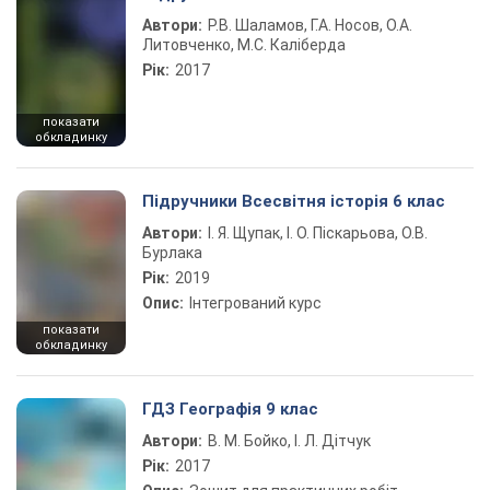
Автори:
Р.В. Шаламов, Г.А. Носов, О.А.
Литовченко, М.С. Каліберда
Рік:
2017
показати
обкладинку
Підручники Всесвітня історія 6 клас
Автори:
І. Я. Щупак, І. О. Піскарьова, О.В.
Бурлака
Рік:
2019
Опис:
Інтегрований курс
показати
обкладинку
ГДЗ Географія 9 клас
Автори:
В. М. Бойко, І. Л. Дітчук
Рік:
2017