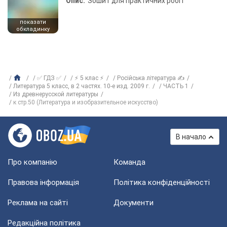
Опис:
Зошит для практичних робіт
показати
обкладинку
✅ ГДЗ ✅
⚡ 5 клас ⚡
Російська література ✍
Литература 5 класс, в 2 частях. 10-е изд. 2009 г.
ЧАСТЬ 1
Из древнерусской литературы
к стр.50 (Литература и изобразительное искусство)
В начало
Про компанію
Команда
Правова інформація
Політика конфіденційності
Реклама на сайті
Документи
Редакційна політика