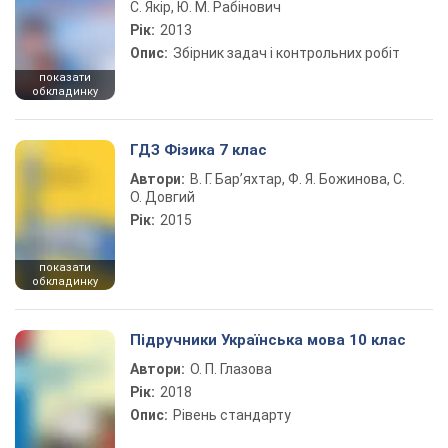
С. Якір, Ю. М. Рабінович
Рік:
2013
Опис:
Збірник задач і контрольних робіт
показати
обкладинку
ГДЗ Фізика 7 клас
Автори:
В. Г. Бар’яхтар, Ф. Я. Божинова, С.
О. Довгий
Рік:
2015
показати
обкладинку
Підручники Українська мова 10 клас
Автори:
О. П. Глазова
Рік:
2018
Опис:
Рівень стандарту