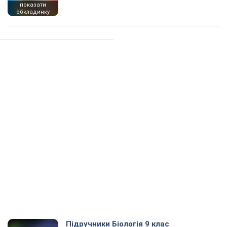
показати
обкладинку
Підручники Біологія 9 клас