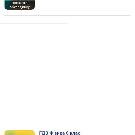
показати
обкладинку
ГДЗ Фізика 8 клас