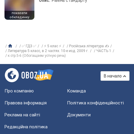
Опис:
Рівень стандарту
показати
обкладинку
✅ ГДЗ ✅
⚡ 5 клас ⚡
Російська література ✍
Литература 5 класс, в 2 частях. 10-е изд. 2009 г.
ЧАСТЬ 1
к стр.5-6 (Обогащаем устную речь)
В начало
Про компанію
Команда
Правова інформація
Політика конфіденційності
Реклама на сайті
Документи
Редакційна політика