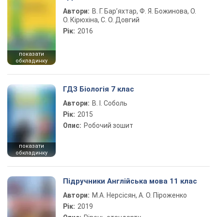
Автори:
В. Г. Бар’яхтар, Ф. Я. Божинова, О.
О. Кірюхіна, С. О. Довгий
Рік:
2016
показати
обкладинку
ГДЗ Біологія 7 клас
Автори:
В. І. Соболь
Рік:
2015
Опис:
Робочий зошит
показати
обкладинку
Підручники Англійська мова 11 клас
Автори:
М.А. Нерсісян, А. О. Піроженко
Рік:
2019