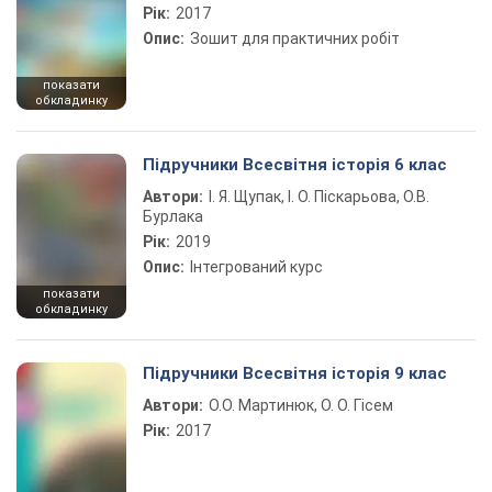
Рік:
2017
Опис:
Зошит для практичних робіт
показати
обкладинку
Підручники Всесвітня історія 6 клас
Автори:
І. Я. Щупак, І. О. Піскарьова, О.В.
Бурлака
Рік:
2019
Опис:
Інтегрований курс
показати
обкладинку
Підручники Всесвітня історія 9 клас
Автори:
О.О. Мартинюк, О. О. Гісем
Рік:
2017