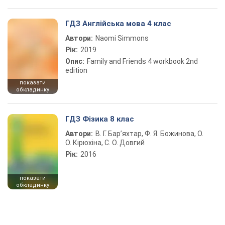
ГДЗ Англійська мова 4 клас
Автори:
Naomi Simmons
Рік:
2019
Опис:
Family and Friends 4 workbook 2nd
edition
показати
обкладинку
ГДЗ Фізика 8 клас
Автори:
В. Г. Бар’яхтар, Ф. Я. Божинова, О.
О. Кірюхіна, С. О. Довгий
Рік:
2016
показати
обкладинку