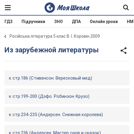
ГДЗ
Підручники
ЗНО
ДПА
Онлайн уроки
НМ
Російська література 5 клас В. І. Коровін 2009
Из зарубежной литературы
к стр.186 (Стивенсон. Вересковый мед)
к стр.199-200 (Дэфо. Робинзон Крузо)
к стр.234-235 (Андерсен. Снежная королева)
к стр.236 (Андерсен. Мастер снов и сказок)