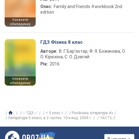
Опис:
Family and Friends 4 workbook 2nd
edition
показати
обкладинку
ГДЗ Фізика 8 клас
Автори:
В. Г. Бар’яхтар, Ф. Я. Божинова, О.
О. Кірюхіна, С. О. Довгий
Рік:
2016
показати
обкладинку
✅ ГДЗ ✅
⚡ 5 клас ⚡
Російська література ✍
Литература 5 класс, в 2 частях. 10-е изд. 2009 г.
ЧАСТЬ 2