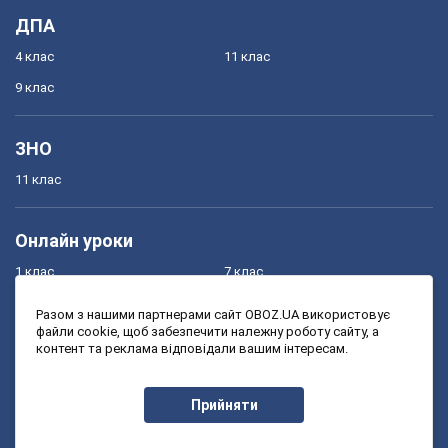
ДПА
4 клас
11 клас
9 клас
ЗНО
11 клас
Онлайн уроки
1 клас
7 клас
2 клас
8 клас
Разом з нашими партнерами сайт OBOZ.UA використовує
файли cookie, щоб забезпечити належну роботу сайту, а
3 клас
9 клас
контент та реклама відповідали вашим інтересам.
4 клас
10 клас
5 клас
11 клас
Прийняти
6 клас