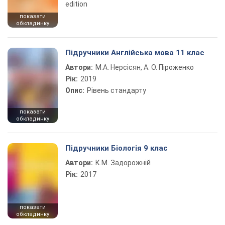
edition
показати
обкладинку
Підручники Англійська мова 11 клас
Автори:
М.А. Нерсісян, А. О. Піроженко
Рік:
2019
Опис:
Рівень стандарту
показати
обкладинку
Підручники Біологія 9 клас
Автори:
К.М. Задорожній
Рік:
2017
показати
обкладинку