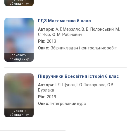
обкладинку
ГДЗ Математика 5 клас
Автори:
А. Г. Мерзляк, В. Б. Полонський, М.
С. Якір, Ю. М. Рабінович
Рік:
2013
Опис:
Збірник задач і контрольних робіт
показати
обкладинку
Підручники Всесвітня історія 6 клас
Автори:
І. Я. Щупак, І. О. Піскарьова, О.В.
Бурлака
Рік:
2019
Опис:
Інтегрований курс
показати
обкладинку