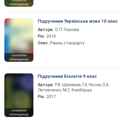
показати
обкладинку
Підручники Українська мова 10 клас
Автори:
О. П. Глазова
Рік:
2018
Опис:
Рівень стандарту
показати
обкладинку
Підручники Біологія 9 клас
Автори:
Р.В. Шаламов, Г.А. Носов, О.А.
Литовченко, М.С. Каліберда
Рік:
2017
показати
обкладинку