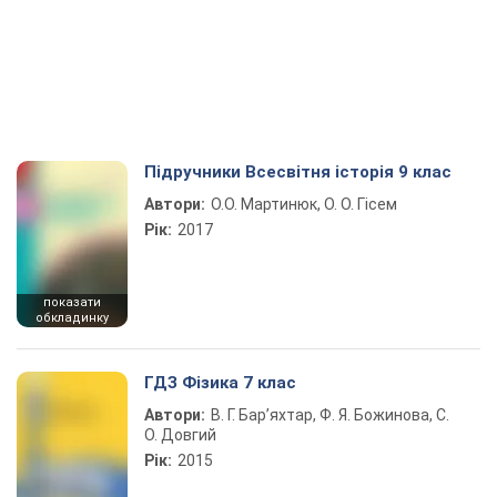
Підручники Всесвітня історія 9 клас
Автори:
О.О. Мартинюк, О. О. Гісем
Рік:
2017
показати
обкладинку
ГДЗ Фізика 7 клас
Автори:
В. Г. Бар’яхтар, Ф. Я. Божинова, С.
О. Довгий
Рік:
2015