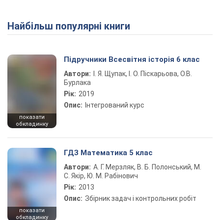
Найбільш популярні книги
Підручники Всесвітня історія 6 клас
Автори:
І. Я. Щупак, І. О. Піскарьова, О.В.
Бурлака
Рік:
2019
Опис:
Інтегрований курс
показати
обкладинку
ГДЗ Математика 5 клас
Автори:
А. Г. Мерзляк, В. Б. Полонський, М.
С. Якір, Ю. М. Рабінович
Рік:
2013
Опис:
Збірник задач і контрольних робіт
показати
обкладинку