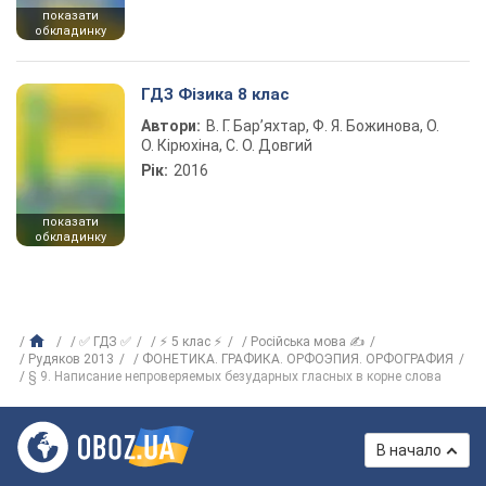
показати
обкладинку
ГДЗ Фізика 8 клас
Автори:
В. Г. Бар’яхтар, Ф. Я. Божинова, О.
О. Кірюхіна, С. О. Довгий
Рік:
2016
показати
обкладинку
✅ ГДЗ ✅
⚡ 5 клас ⚡
Російська мова ✍
Рудяков 2013
ФОНЕТИКА. ГРАФИКА. ОРФОЭПИЯ. ОРФОГРАФИЯ
§ 9. Написание непроверяемых безударных гласных в корне слова
В начало