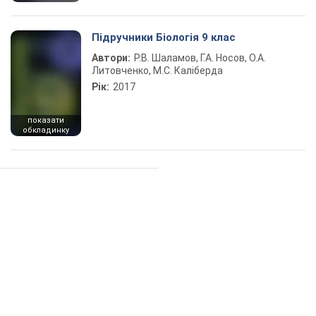
Підручники Біологія 9 клас
Автори:
Р.В. Шаламов, Г.А. Носов, О.А.
Литовченко, М.С. Каліберда
Рік:
2017
показати
обкладинку