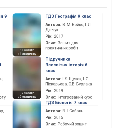
ія 9
ГДЗ Географія 9 клас
Автори:
В. М. Бойко, І. Л.
Дітчук
Рік:
2017
Опис:
Зошит для
практичних робіт
показати
обкладинку
Підручники
1
Всесвітня історія 6
клас
н,
Автори:
І. Я. Щупак, І. О.
Піскарьова, О.В. Бурлака
Рік:
2019
показати
рту
обкладинку
Опис:
Інтегрований курс
ГДЗ Біологія 7 клас
ар,
Автори:
В. І. Соболь
Рік:
2015
Опис:
Робочий зошит