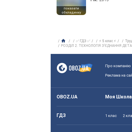
показати
обкладинку
✅ ГДЗ ✅
⚡ 5 клас ⚡
Тру
РОЗДІЛ 2. ТЕХНОЛОГІЯ З’ЄДНАННЯ ДЕ
Про компанію
Реклама на сай
OBOZ.UA
Моя Школа
ГДЗ
1 клас
2 кл