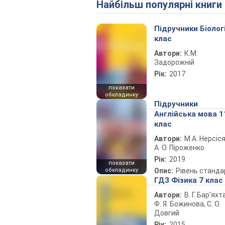
Найбільш популярні книги
Підручники Біолог
клас
Автори:
К.М.
Задорожній
Рік:
2017
показати
обкладинку
Підручники
Англійська мова 1
клас
Автори:
М.А. Нерсіся
А. О. Піроженко
Рік:
2019
показати
обкладинку
Опис:
Рівень станда
ГДЗ Фізика 7 клас
Автори:
В. Г. Бар’яхт
Ф. Я. Божинова, С. О.
Довгий
Рік:
2015