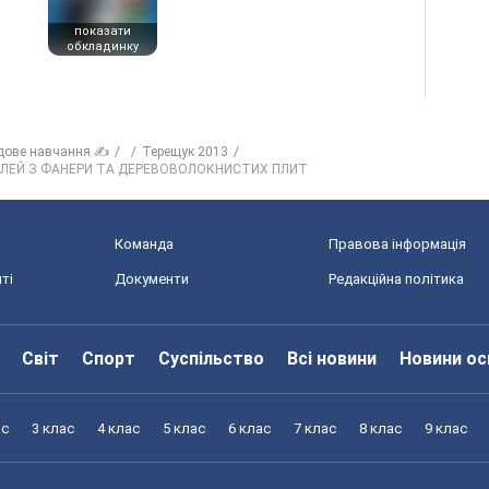
показати
обкладинку
дове навчання ✍
Терещук 2013
ТАЛЕЙ З ФАНЕРИ ТА ДЕРЕВОВОЛОКНИСТИХ ПЛИТ
Команда
Правова інформація
ті
Документи
Редакційна політика
Світ
Спорт
Суспільство
Всі новини
Новини ос
ас
3 клас
4 клас
5 клас
6 клас
7 клас
8 клас
9 клас