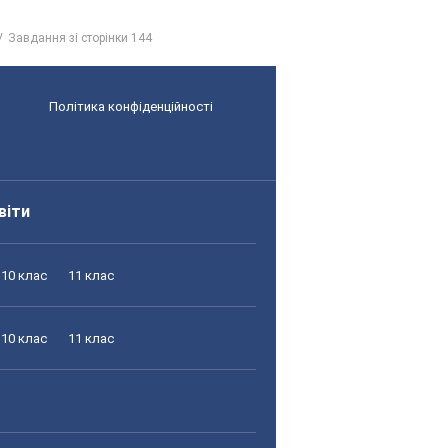
Завдання зі сторінки 144
Політика конфіденційності
віти
10 клас
11 клас
10 клас
11 клас