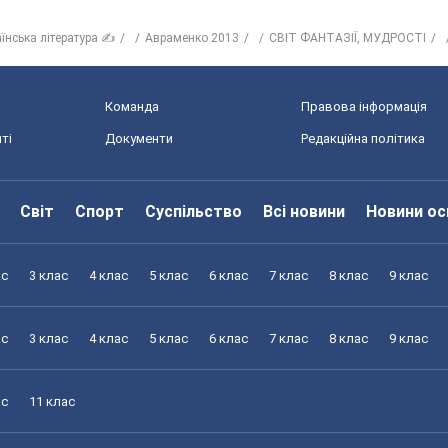
аїнська література ✍
Авраменко 2013
СВІТ ФАНТАЗІЇ, МУДРОСТІ
Команда
Правова інформація
ті
Документи
Редакційна політика
Світ
Спорт
Суспільство
Всі новини
Новини ос
ас
3 клас
4 клас
5 клас
6 клас
7 клас
8 клас
9 клас
ас
3 клас
4 клас
5 клас
6 клас
7 клас
8 клас
9 клас
ас
11 клас