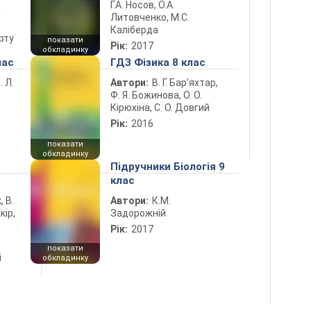
Г.А. Носов, О.А.
а
Литовченко, М.С.
Каліберда
рту
показати
Рік:
2017
обкладинку
лас
ГДЗ Фізика 8 клас
. Л.
Автори:
В. Г. Бар’яхтар,
Ф. Я. Божинова, О. О.
Кірюхіна, С. О. Довгий
Рік:
2016
показати
обкладинку
5
Підручники Біологія 9
клас
, В.
Автори:
К.М.
кір,
Задорожній
Рік:
2017
показати
і
обкладинку