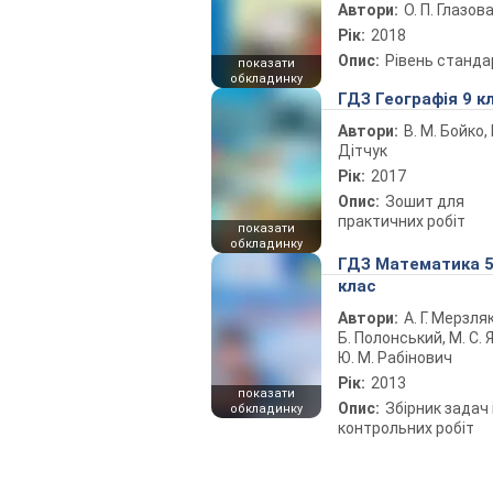
Автори:
О. П. Глазов
Рік:
2018
Опис:
Рівень станда
показати
обкладинку
ГДЗ Географія 9 к
Автори:
В. М. Бойко, І
Дітчук
Рік:
2017
Опис:
Зошит для
практичних робіт
показати
обкладинку
ГДЗ Математика 
клас
Автори:
А. Г. Мерзляк
Б. Полонський, М. С. Я
Ю. М. Рабінович
Рік:
2013
показати
Опис:
Збірник задач 
обкладинку
контрольних робіт