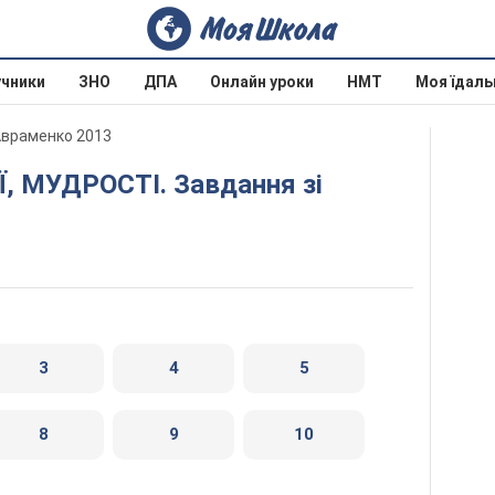
учники
ЗНО
ДПА
Онлайн уроки
НМТ
Моя їдаль
 Авраменко 2013
3
4
5
8
9
10