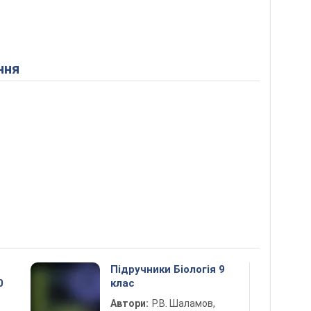
ння
Підручники Біологія 9
0
клас
Автори:
Р.В. Шаламов,