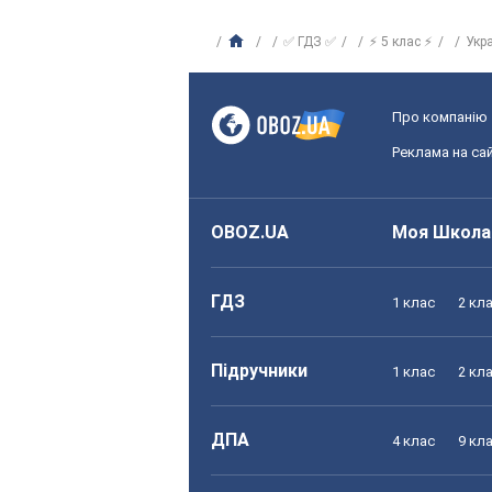
✅ ГДЗ ✅
⚡ 5 клас ⚡
Укр
Про компанію
Реклама на сай
OBOZ.UA
Моя Школа
ГДЗ
1 клас
2 кл
Підручники
1 клас
2 кл
ДПА
4 клас
9 кл