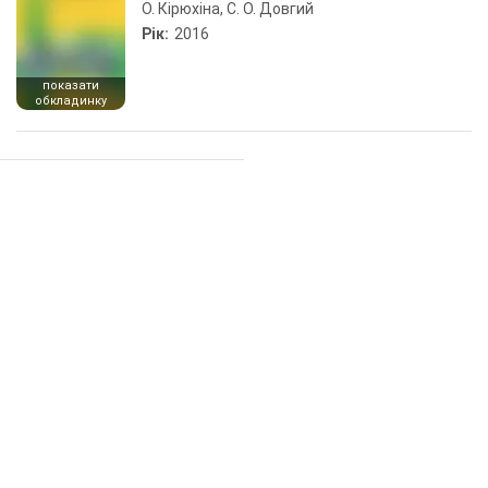
О. Кірюхіна, С. О. Довгий
Рік:
2016
показати
обкладинку