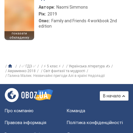
Автори:
Naomi Simmons
Рік:
2019
Опис:
Family and Friends 4 workbook 2nd
edition
показати
обкладинку
✅ ГДЗ ✅
⚡ 5 клас ⚡
Українська література ✍
Авраменко 2018
Світ фантазії та мудрості
Галина Малик. Незвичайні пригоди Алі в країні Недоладії
В начало
Про компанію
Команда
Правова інформація
Політика конфіденційності