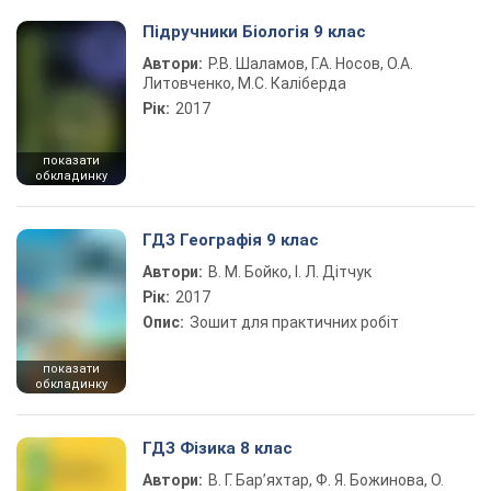
Підручники Біологія 9 клас
Автори:
Р.В. Шаламов, Г.А. Носов, О.А.
Литовченко, М.С. Каліберда
Рік:
2017
показати
обкладинку
ГДЗ Географія 9 клас
Автори:
В. М. Бойко, І. Л. Дітчук
Рік:
2017
Опис:
Зошит для практичних робіт
показати
обкладинку
ГДЗ Фізика 8 клас
Автори:
В. Г. Бар’яхтар, Ф. Я. Божинова, О.