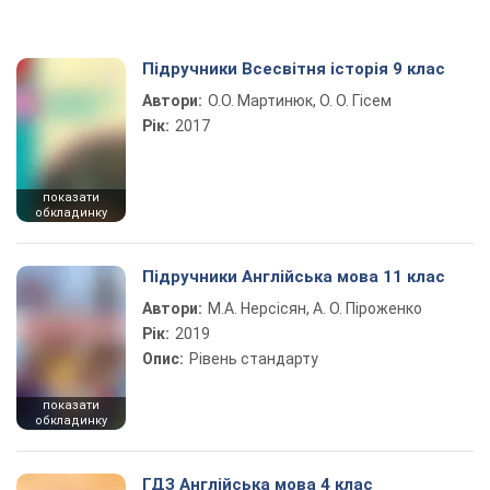
Підручники Всесвітня історія 9 клас
Автори:
О.О. Мартинюк, О. О. Гісем
Рік:
2017
показати
обкладинку
Підручники Англійська мова 11 клас
Автори:
М.А. Нерсісян, А. О. Піроженко
Рік:
2019
Опис:
Рівень стандарту
показати
обкладинку
ГДЗ Англійська мова 4 клас