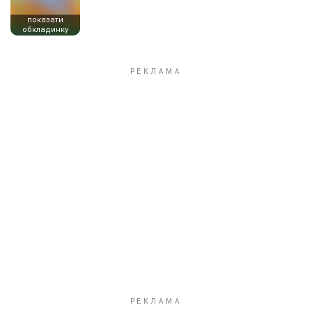
показати
обкладинку