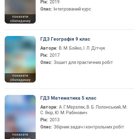
Рік:
2019
Опис:
Інтегрований курс
показати
обкладинку
ГДЗ Географія 9 клас
Автори:
В. М. Бойко, І. Л. Дітчук
Рік:
2017
Опис:
Зошит для практичних робіт
показати
обкладинку
ГДЗ Математика 5 клас
Автори:
А. Г. Мерзляк, В. Б. Полонський, М.
С. Якір, Ю. М. Рабінович
Рік:
2013
Опис:
Збірник задач і контрольних робіт
показати
обкладинку