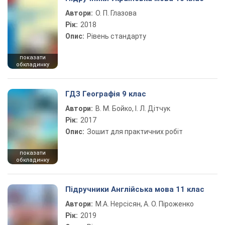
Автори:
О. П. Глазова
Рік:
2018
Опис:
Рівень стандарту
показати
обкладинку
ГДЗ Географія 9 клас
Автори:
В. М. Бойко, І. Л. Дітчук
Рік:
2017
Опис:
Зошит для практичних робіт
показати
обкладинку
Підручники Англійська мова 11 клас
Автори:
М.А. Нерсісян, А. О. Піроженко
Рік:
2019