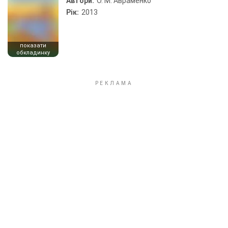
Автори:
О. М. Авраменко
Рік:
2013
показати
обкладинку