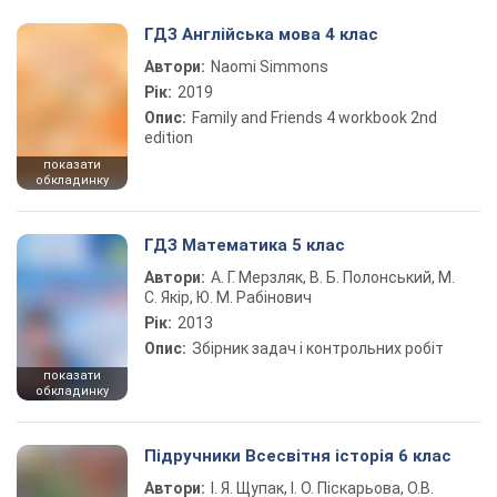
ГДЗ Англійська мова 4 клас
Автори:
Naomi Simmons
Рік:
2019
Опис:
Family and Friends 4 workbook 2nd
edition
показати
обкладинку
ГДЗ Математика 5 клас
Автори:
А. Г. Мерзляк, В. Б. Полонський, М.
С. Якір, Ю. М. Рабінович
Рік:
2013
Опис:
Збірник задач і контрольних робіт
показати
обкладинку
Підручники Всесвітня історія 6 клас
Автори:
І. Я. Щупак, І. О. Піскарьова, О.В.