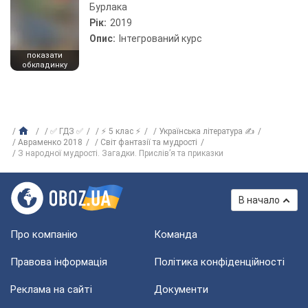
Бурлака
Рік:
2019
Опис:
Інтегрований курс
показати
обкладинку
✅ ГДЗ ✅
⚡ 5 клас ⚡
Українська література ✍
Авраменко 2018
Світ фантазії та мудрості
З народної мудрості. Загадки. Прислів’я та приказки
В начало
Про компанію
Команда
Правова інформація
Політика конфіденційності
Реклама на сайті
Документи