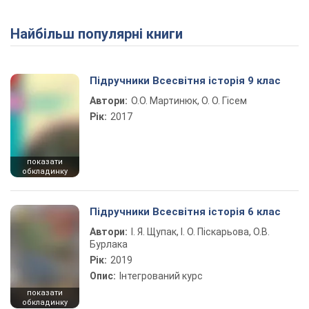
Найбільш популярні книги
Підручники Всесвітня історія 9 клас
Автори:
О.О. Мартинюк, О. О. Гісем
Рік:
2017
показати
обкладинку
Підручники Всесвітня історія 6 клас
Автори:
І. Я. Щупак, І. О. Піскарьова, О.В.
Бурлака
Рік:
2019
Опис:
Інтегрований курс
показати
обкладинку