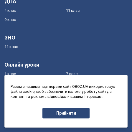
ДПА
4 клас
11 клас
9 клас
ЗНО
11 клас
Онлайн уроки
1 клас
7 клас
2 клас
8 клас
Разом з нашими партнерами сайт OBOZ.UA використовує
файли cookie, щоб забезпечити належну роботу сайту, а
3 клас
9 клас
контент та реклама відповідали вашим інтересам.
4 клас
10 клас
5 клас
11 клас
Прийняти
6 клас