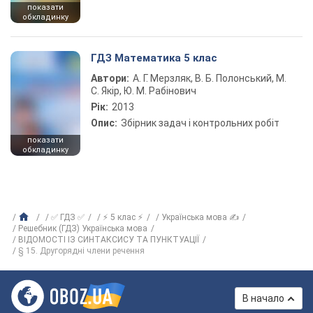
показати
обкладинку
ГДЗ Математика 5 клас
Автори:
А. Г. Мерзляк, В. Б. Полонський, М.
С. Якір, Ю. М. Рабінович
Рік:
2013
Опис:
Збірник задач і контрольних робіт
показати
обкладинку
✅ ГДЗ ✅
⚡ 5 клас ⚡
Українська мова ✍
Решебник (ГДЗ) Українська мова
ВІДОМОСТІ ІЗ СИНТАКСИСУ ТА ПУНКТУАЦІЇ
§ 15. Другорядні члени речення
В начало