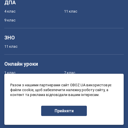
ДПА
4 клас
11 клас
9 клас
ЗНО
11 клас
Онлайн уроки
1 клас
7 клас
2 клас
8 клас
Разом з нашими партнерами сайт OBOZ.UA використовує
файли cookie, щоб забезпечити належну роботу сайту, а
3 клас
9 клас
контент та реклама відповідали вашим інтересам.
4 клас
10 клас
5 клас
11 клас
Прийняти
6 клас