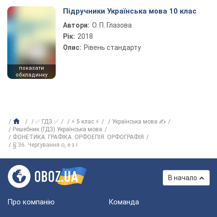
Підручники Українська мова 10 клас
Автори:
О. П. Глазова
Рік:
2018
Опис:
Рівень стандарту
показати
обкладинку
✅ ГДЗ ✅
⚡ 5 клас ⚡
Українська мова ✍
Решебник (ГДЗ) Українська мова
ФОНЕТИКА. ГРАФІКА. ОРФОЕПІЯ. ОРФОГРАФІЯ
§ 36. Чергування о, е з і
В начало
Про компанію
Команда