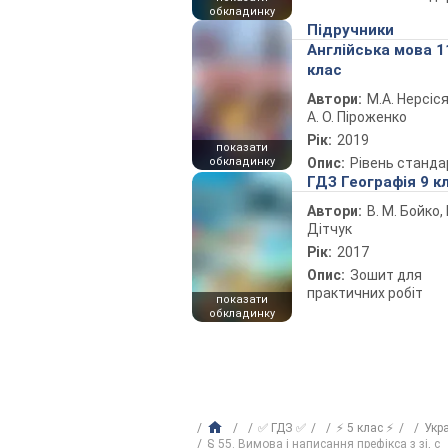
обкладинку
Підручники
Англійська мова 1
клас
Автори:
М.А. Нерсіся
А. О. Піроженко
Рік:
2019
показати
обкладинку
Опис:
Рівень станда
ГДЗ Географія 9 к
Автори:
В. М. Бойко, І
Дітчук
Рік:
2017
Опис:
Зошит для
практичних робіт
показати
обкладинку
✅ ГДЗ ✅
⚡ 5 клас ⚡
Укр
§ 55. Вимова і написання префікса з зі, с