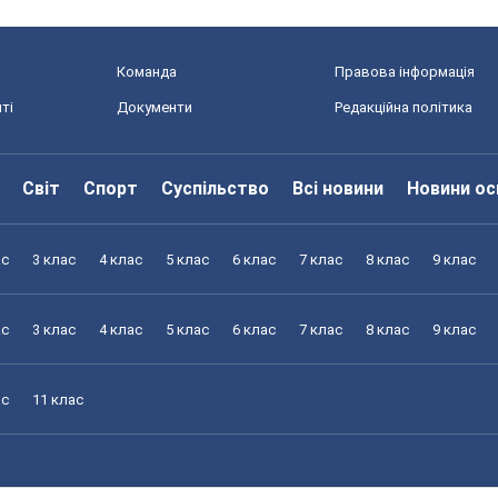
Команда
Правова інформація
ті
Документи
Редакційна політика
Світ
Спорт
Суспільство
Всі новини
Новини ос
ас
3 клас
4 клас
5 клас
6 клас
7 клас
8 клас
9 клас
ас
3 клас
4 клас
5 клас
6 клас
7 клас
8 клас
9 клас
ас
11 клас