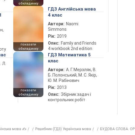
обкладинку
ГДЗ Англійська мова
1
4 клас
Автори:
Naomi
Simmons
н,
Рік:
2019
Опис:
Family and Friends
показати
4 workbook 2nd edition
рту
обкладинку
лас
ГДЗ Математика 5
клас
. Л.
Автори:
А. Г. Мерзляк, В.
Б. Полонський, М. С. Якір,
Ю. М. Рабінович
Рік:
2013
показати
Опис:
Збірник задач і
обкладинку
контрольних робіт
аїнська мова ✍
Решебник (ГДЗ) Українська мова
БУДОВА СЛОВА. О